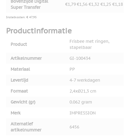
Bovenzijde Digital
€1,79
€1,56
€1,32
€1,25
€1,18
Super Transfer
Instelkosten: € 47,95
Productinformatie
Frisbee met ringen,
Product
stapelbaar
Artikelnummer
GI-100434
Materiaal
PP
Levertijd
4-7 werkdagen
Formaat
2,4xØ21,3 cm
Gewicht (gr)
0.062 gram
Merk
IMPRESSION
Alternatief
6456
artikelnummer