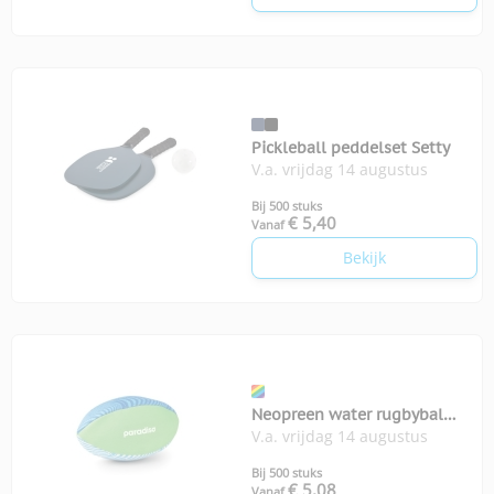
Pickleball peddelset Setty
V.a. vrijdag 14 augustus
Bij 500 stuks
€ 5,40
Vanaf
Bekijk
Neopreen water rugbybal
V.a. vrijdag 14 augustus
Grab
Bij 500 stuks
€ 5,08
Vanaf