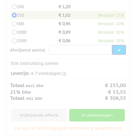
100
€ 1,20
250
€ 1,02
Bespaar 15%
500
€ 0,96
Bespaar 20%
1000
€ 0,89
Bespaar 26%
2500
€ 0,86
Bespaar 28%
Afwijkend aantal
Stel bedrukking samen
Levertijd:
4-7 werkdagen
Totaal
€ 255,00
excl. btw
21% btw
€ 53,55
Totaal
€ 308,55
incl. btw
Vrijblijvende offerte
In winkelwagen
Let op: Je hebt (nog) geen bedrukking geselecteerd