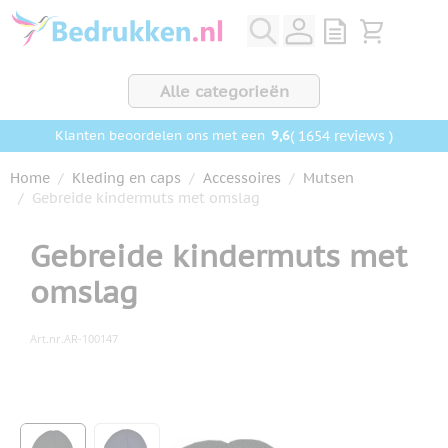
Ga naar de inhoud
View quote, Q
Bekijk wink
Alle categorieën
9,6
( 1654 reviews )
Klanten beoordelen ons met een
Home
/
Kleding en caps
/
Accessoires
/
Mutsen
/
Gebreide kindermuts met omslag
Gebreide kindermuts met
omslag
Art.nr.
AR-100147
Hoofdafbeelding
Klik om afbeelding op volledig scherm te bekijken
View larger image
View larger image