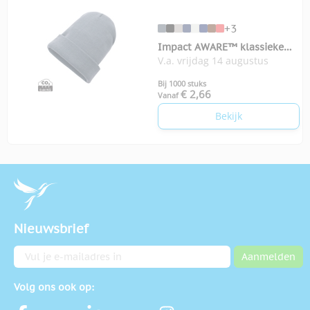
+3
Impact AWARE™ klassieke
V.a. vrijdag 14 augustus
omslagbeanie
Bij 1000 stuks
€ 2,66
Vanaf
Bekijk
Nieuwsbrief
E-mailadres
Aanmelden
Volg ons ook op: