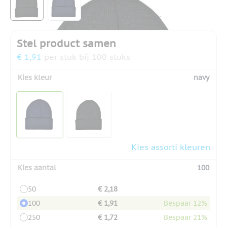
Stel product samen
€ 1,91
per stuk bij 100 stuks
Kies kleur
navy
Kies assorti kleuren
Kies aantal
100
50
€ 2,18
100
€ 1,91
Bespaar 12%
250
€ 1,72
Bespaar 21%