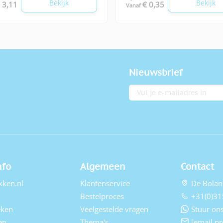
Bekijk
Bekijk
 3,11
€ 0,35
Vanaf
Nieuwsbrief
E-mailadres
nfo
Algemeen
Contact
kken.nl
Klantenservice
De Bolan
Bestelproces
+31(0)31
eken
Veelgestelde vragen
Stuur ons
en
Thema's
[email pr