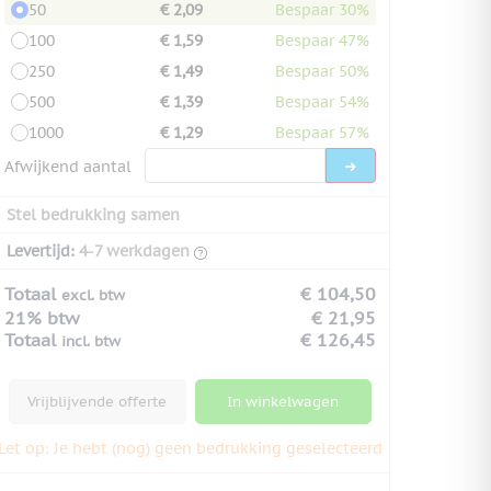
50
€ 2,09
Bespaar 30%
100
€ 1,59
Bespaar 47%
250
€ 1,49
Bespaar 50%
500
€ 1,39
Bespaar 54%
1000
€ 1,29
Bespaar 57%
Afwijkend aantal
Stel bedrukking samen
Levertijd:
4-7 werkdagen
Totaal
€ 104,50
excl. btw
21% btw
€ 21,95
Totaal
€ 126,45
incl. btw
Vrijblijvende offerte
In winkelwagen
Let op: Je hebt (nog) geen bedrukking geselecteerd