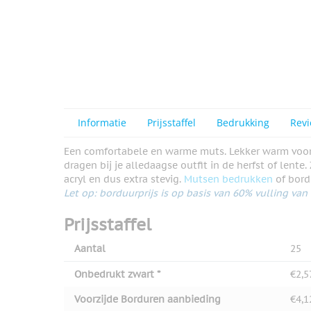
View larger image
View larger image
Informatie
Prijsstaffel
Bedrukking
Rev
View larger image
Een comfortabele en warme muts. Lekker warm voor 
dragen bij je alledaagse outfit in de herfst of lent
acryl en dus extra stevig.
Mutsen bedrukken
of bord
View larger image
Let op: borduurprijs is op basis van 60% vulling va
Prijsstaffel
View larger image
Aantal
25
Onbedrukt zwart *
€2,5
View larger image
Voorzijde Borduren aanbieding
€4,1