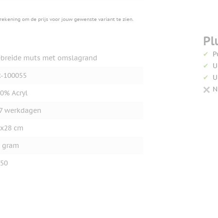
erekening om de prijs voor jouw gewenste variant te zien.
Pl
P
breide muts met omslagrand
U
-100055
U
N
0% Acryl
7 werkdagen
x28 cm
 gram
50