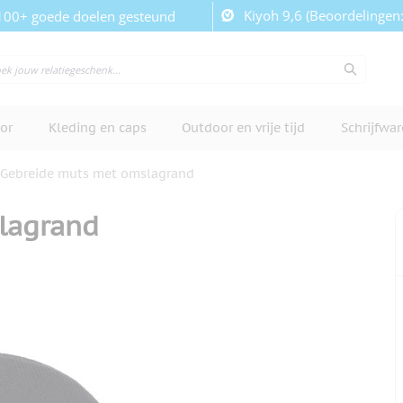
Kiyoh 9,6 (Beoordelingen
100+ goede doelen gesteund
or
Kleding en caps
Outdoor en vrije tijd
Schrijfwa
Gebreide muts met omslagrand
lagrand
cherm te bekijken