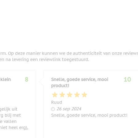
orm. Op deze manier kunnen we de authenticiteit van onze review
en na levering een reviewlink toegestuurd.
8
10
 klein
Snelle, goede service, mooi
product!
Ruud
26 september 2024
26 sep 2024
elijk uit
rg blij met
Snelle, goede service, mooi product!
e vallen
niet heel erg),