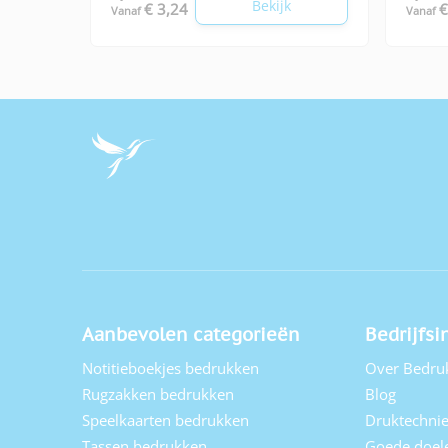
Bekijk
€ 3,24
€
Vanaf
Vanaf
Aanbevolen categorieën
Bedrijfsi
Notitieboekjes bedrukken
Over Bedru
Rugzakken bedrukken
Blog
Speelkaarten bedrukken
Druktechni
Tassen bedrukken
Goede doel