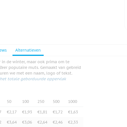
iews
Alternatieven
in de winter, maar ook prima om te
e. Zeer populaire muts. Gemaakt van gebreid
uren we met een naam, logo of tekst.
n het totale geborduurde oppervlak
50
100
250
500
1000
7
€2,17
€1,93
€1,81
€1,72
€1,63
2
€3,64
€3,06
€2,64
€2,46
€2,33