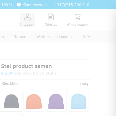
: 1654)
+31(0)315-200 010
Klantenservice
View quote, Quote is empty
Bekijk winkelwagen, Wi
Inloggen
Offertes
Winkelwagen
ren
Tassen
Wellness en keuken
Sale
Stel product samen
€ 2,09
per stuk bij 50 stuks
Kies kleur
navy