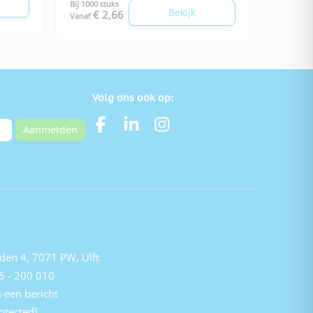
Bij 1000 stuks
Bekijk
€ 2,66
Vanaf
Volg ons ook op:
Aanmelden
den 4, 7071 PW, Ulft
5 - 200 010
 een bericht
otected]