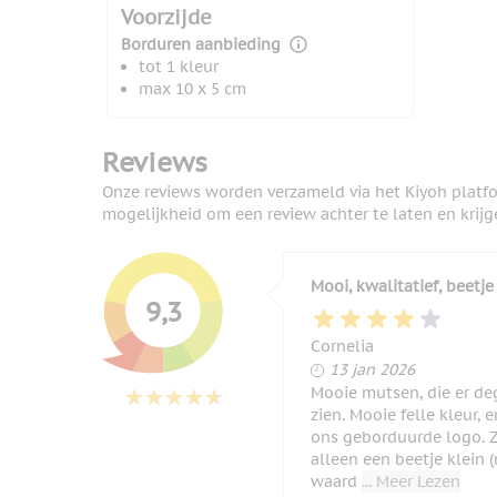
Voorzijde
Borduren aanbieding
tot 1 kleur
max 10 x 5 cm
Reviews
Onze reviews worden verzameld via het Kiyoh platf
mogelijkheid om een review achter te laten en krijg
Mooi, kwalitatief, beetje
9,3
Cornelia
13 januari 2026
13 jan 2026
Mooie mutsen, die er deg
zien. Mooie felle kleur, e
ons geborduurde logo. Z
alleen een beetje klein (
waard
... Meer Lezen