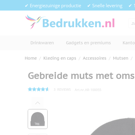
Ga naar de inhoud
✔ Energiezuinige productie
✔ Snelle levering
✔ 
Drinkwaren
Gadgets en premiums
Kanto
Home
/
Kleding en caps
/
Accessoires
/
Mutsen
/
Gebreide muts met oms
3
REVIEWS
Art.nr.
AR-100055
Hoofdafbeelding
Klik om afbeelding op volledig s
View larger image