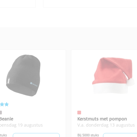
 Beanie
Kerstmuts met pompon
woensdag 19 augustus
V.a. donderdag 13 augustus
stuks
Bij 5000 stuks