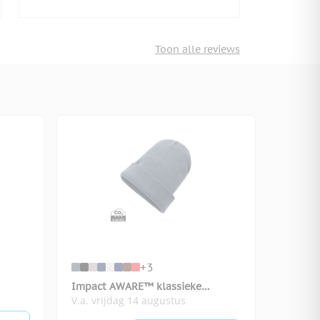
Toon alle reviews
+3
Impact AWARE™ klassieke
V.a. vrijdag 14 augustus
omslagbeanie