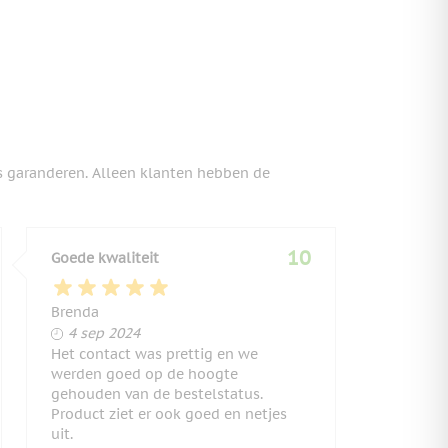
s garanderen. Alleen klanten hebben de
10
Goede kwaliteit
Brenda
4 september 2024
4 sep 2024
Het contact was prettig en we
werden goed op de hoogte
gehouden van de bestelstatus.
Product ziet er ook goed en netjes
uit.