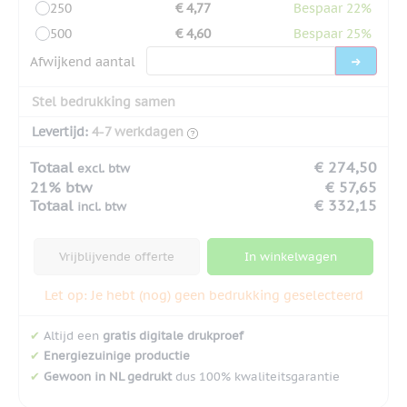
250
€ 4,77
Bespaar 22%
500
€ 4,60
Bespaar 25%
Afwijkend aantal
Stel bedrukking samen
Levertijd:
4-7 werkdagen
Totaal
€ 274,50
excl. btw
21% btw
€ 57,65
Totaal
€ 332,15
incl. btw
Vrijblijvende offerte
In winkelwagen
Let op: Je hebt (nog) geen bedrukking geselecteerd
✔
Altijd een
gratis digitale drukproef
✔
Energiezuinige productie
✔
Gewoon in NL gedrukt
dus 100% kwaliteitsgarantie