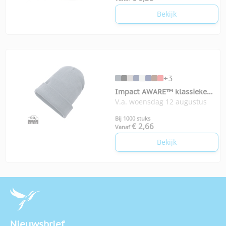
Bekijk
+3
Impact AWARE™ klassieke
V.a. woensdag 12 augustus
omslagbeanie
Bij 1000 stuks
€ 2,66
Vanaf
Bekijk
Nieuwsbrief