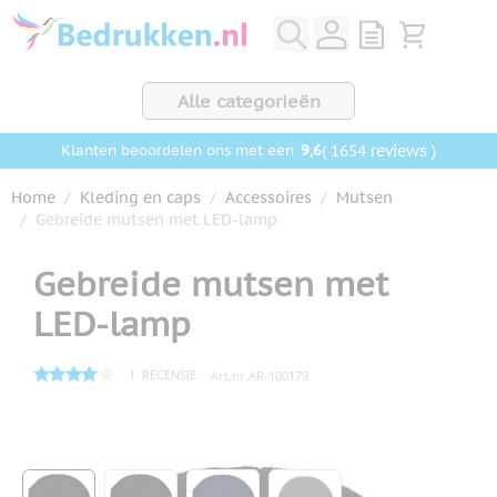
Ga naar de inhoud
View quote, Q
Bekijk wink
Alle categorieën
9,6
( 1654 reviews )
Klanten beoordelen ons met een
Home
/
Kleding en caps
/
Accessoires
/
Mutsen
/
Gebreide mutsen met LED-lamp
Gebreide mutsen met
LED-lamp
1
RECENSIE
Art.nr.
AR-100179
Hoofdafbeelding
Klik om afbeelding op volledig scherm te bekijken
View larger image
View larger image
View larger image
View larger image