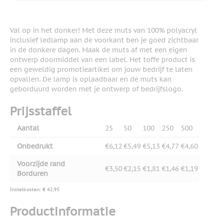
Val op in het donker! Met deze muts van 100% polyacryl
inclusief ledlamp aan de voorkant ben je goed zichtbaar
in de donkere dagen. Maak de muts af met een eigen
ontwerp doormiddel van een label. Het toffe product is
een geweldig promotieartikel om jouw bedrijf te laten
opvallen. De lamp is oplaadbaar en de muts kan
geborduurd worden met je ontwerp of bedrijfslogo.
Prijsstaffel
Aantal
25
50
100
250
500
Onbedrukt
€6,12
€5,49
€5,13
€4,77
€4,60
Voorzijde rand
€3,50
€2,15
€1,81
€1,46
€1,19
Borduren
Instelkosten: € 42,95
Productinformatie