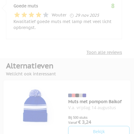
8
Goede muts
29 november 2025
Wouter
29 nov 2025
Kwalitatief goede muts met lamp met veel licht
opbrengst.
Toon alle reviews
Alternatieven
Wellicht ook interessant
Muts met pompom Baikof
V.a. vrijdag 14 augustus
Bij 500 stuks
€ 3,24
Vanaf
Bekijk