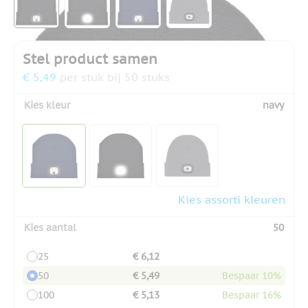
Stel product samen
€ 5,49
per stuk bij 50 stuks
Kies kleur
navy
Kies assorti kleuren
Kies aantal
50
25
€ 6,12
50
€ 5,49
Bespaar 10%
100
€ 5,13
Bespaar 16%