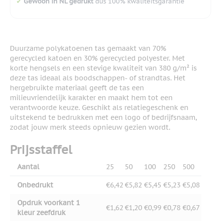
✔
Gewoon in NL gedrukt
dus 100% kwaliteitsgarantie
Duurzame polykatoenen tas gemaakt van 70%
gerecycled katoen en 30% gerecycled polyester. Met
korte hengsels en een stevige kwaliteit van 380 g/m² is
deze tas ideaal als boodschappen- of strandtas. Het
hergebruikte materiaal geeft de tas een
milieuvriendelijk karakter en maakt hem tot een
verantwoorde keuze. Geschikt als relatiegeschenk en
uitstekend te bedrukken met een logo of bedrijfsnaam,
zodat jouw merk steeds opnieuw gezien wordt.
Prijsstaffel
Aantal
25
50
100
250
500
Onbedrukt
€6,42
€5,82
€5,45
€5,23
€5,08
Opdruk voorkant 1
€1,62
€1,20
€0,99
€0,78
€0,67
kleur zeefdruk