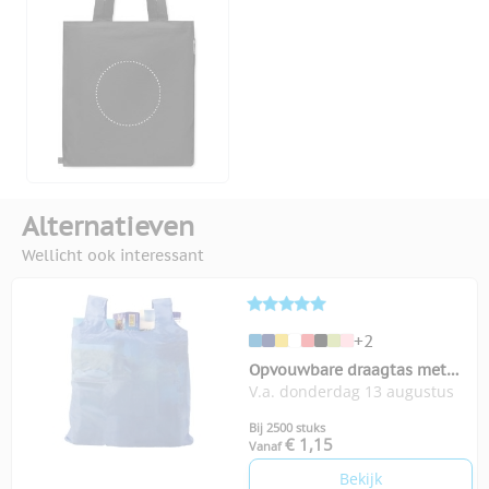
Alternatieven
Wellicht ook interessant
+2
Opvouwbare draagtas met
V.a. donderdag 13 augustus
karabijnhaakje
Bij 2500 stuks
€ 1,15
Vanaf
Bekijk