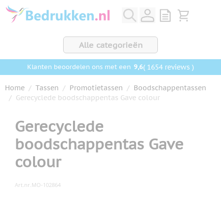
Ga naar de inhoud
View quote, Q
Bekijk wink
Alle categorieën
9,6
( 1654 reviews )
Klanten beoordelen ons met een
Home
/
Tassen
/
Promotietassen
/
Boodschappentassen
/
Gerecyclede boodschappentas Gave colour
Gerecyclede
boodschappentas Gave
colour
Art.nr.
MO-102864
Hoofdafbeelding
Klik om afbeelding op volledig scherm te bekijken