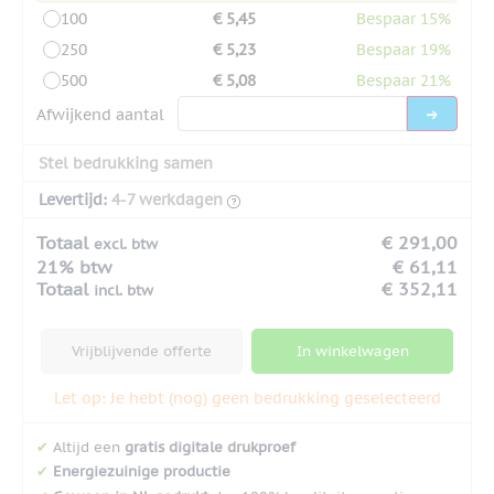
100
€ 5,45
Bespaar 15%
250
€ 5,23
Bespaar 19%
500
€ 5,08
Bespaar 21%
Afwijkend aantal
Stel bedrukking samen
Levertijd:
4-7 werkdagen
Totaal
€ 291,00
excl. btw
21% btw
€ 61,11
Totaal
€ 352,11
incl. btw
Vrijblijvende offerte
In winkelwagen
Let op: Je hebt (nog) geen bedrukking geselecteerd
✔
Altijd een
gratis digitale drukproef
✔
Energiezuinige productie