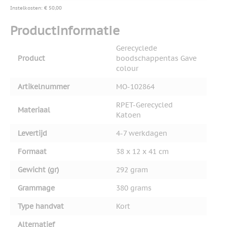
Instelkosten: € 50,00
Productinformatie
Gerecyclede
Product
boodschappentas Gave
colour
Artikelnummer
MO-102864
RPET-Gerecycled
Materiaal
Katoen
Levertijd
4-7 werkdagen
Formaat
38 x 12 x 41 cm
Gewicht (gr)
292 gram
Grammage
380 grams
Type handvat
Kort
Alternatief