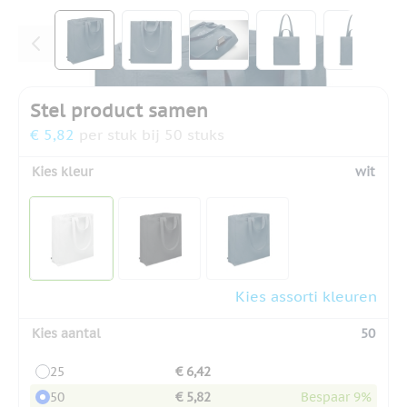
View larger image
View larger image
View larger image
View larger ima
View la
Stel product samen
€ 5,82
per stuk bij 50 stuks
Kies kleur
wit
Kies assorti kleuren
Kies aantal
50
25
€ 6,42
50
€ 5,82
Bespaar 9%