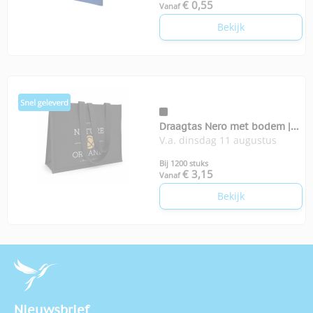
€ 0,55
Vanaf
Bekijk
Draagtas Nero met bodem |
V.a. dinsdag 11 augustus
350-grams
Bij 1200 stuks
€ 3,15
Vanaf
Bekijk
Nieuwsbrief