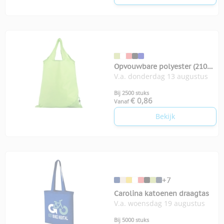
Opvouwbare polyester (210D)
V.a. donderdag 13 augustus
boodschappentas
Bij 2500 stuks
€ 0,86
Vanaf
Bekijk
+7
Carolina katoenen draagtas
V.a. woensdag 19 augustus
Bij 5000 stuks