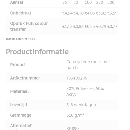
Aantal
25
50
100
250
500
Onbedrukt
€4,54
€4,30
€4,06
€3,82
€3,59
Opdruk Full colour
€1,12
€0,86
€0,83
€0,79
€0,77
transfer
Instelkosten: € 44,95
Productinformatie
Gerecyclede muts met
Product
patch
Artikelnummer
TX-100296
50% Polyester, 50%
Materiaal
Acryl
Levertijd
5-8 werkdagen
Grammage
310 g/m²
Alternatief
KP890