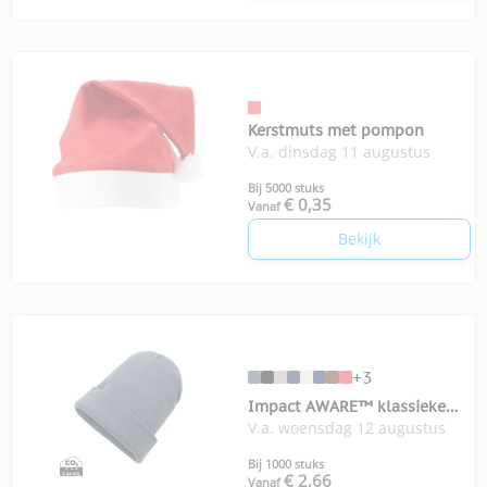
Kerstmuts met pompon
V.a. dinsdag 11 augustus
Bij 5000 stuks
€ 0,35
Vanaf
Bekijk
+3
Impact AWARE™ klassieke
V.a. woensdag 12 augustus
omslagbeanie
Bij 1000 stuks
€ 2,66
Vanaf