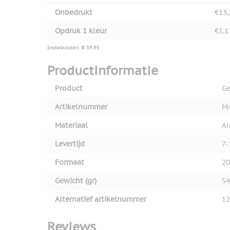
Onbedrukt
€13,
Opdruk 1 kleur
€1,1
Instelkosten: € 39,95
Productinformatie
Product
Ge
Artikelnummer
M
Materiaal
A
Levertijd
7-
Formaat
20
Gewicht (gr)
54
Alternatief artikelnummer
12
Reviews