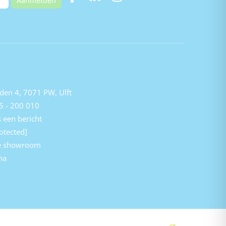
Aanmelden
den 4, 7071 PW, Ulft
5 - 200 010
 een bericht
otected]
e showroom
na