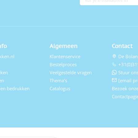
nfo
Algemeen
Contact
kken.nl
Klantenservice
De Bolan
Bestelproces
+31(0)31
eken
Veelgestelde vragen
Stuur ons
en
Thema's
[email pr
elen bedrukken
Catalogus
Bezoek onz
Contactpagi