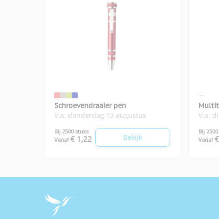
Schroevendraaier pen
Multi
V.a. donderdag 13 augustus
V.a. d
Bij 2500 stuks
Bij 2500
Bekijk
€ 1,22
€
Vanaf
Vanaf