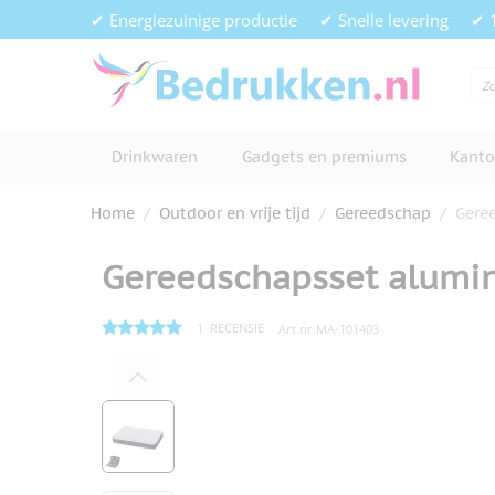
Ga naar de inhoud
✔ Energiezuinige productie
✔ Snelle levering
✔ 
Drinkwaren
Gadgets en premiums
Kanto
Home
/
Outdoor en vrije tijd
/
Gereedschap
/
Gere
Gereedschapsset alumi
1
RECENSIE
Art.nr.
MA-101403
Hoofdafbeelding
Klik om afbeelding op volledig s
View larger image