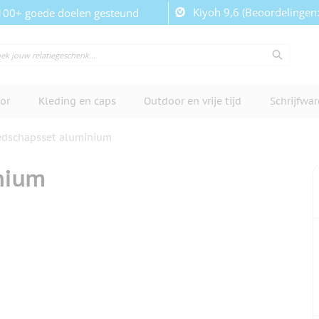
Kiyoh 9,6 (Beoordelingen
100+ goede doelen gesteund
or
Kleding en caps
Outdoor en vrije tijd
Schrijfwa
edschapsset aluminium
nium
cherm te bekijken