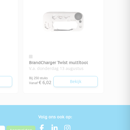
BrandCharger Twist multitool
V.a. donderdag 13 augustus
Bij 250 stuks
Bekijk
€ 6,02
Vanaf
Volg ons ook op: