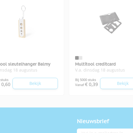
tool sleutelhanger Balmy
Multitool creditcard
insdag 18 augustus
V.a. dinsdag 18 augustus
 stuks
Bij 5000 stuks
Bekijk
Bekijk
 0,60
€ 0,39
Vanaf
Nieuwsbrief
E-mailadres