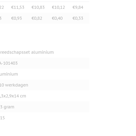
22
€11,53
€10,83
€10,12
€9,84
3
€0,93
€0,82
€0,40
€0,33
reedschapsset aluminium
A-101403
luminium
10 werkdagen
,3x2,9x14 cm
3 gram
15