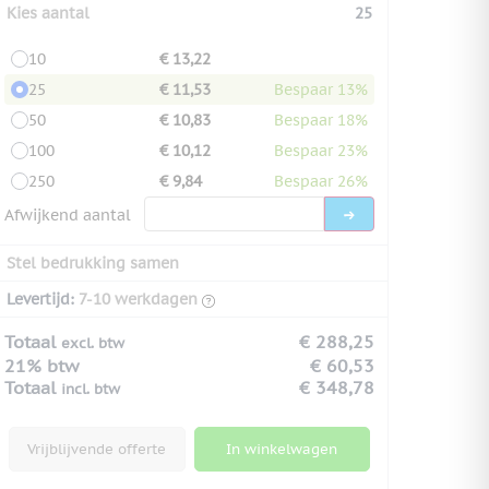
Kies aantal
25
10
€ 13,22
25
€ 11,53
Bespaar 13%
50
€ 10,83
Bespaar 18%
100
€ 10,12
Bespaar 23%
250
€ 9,84
Bespaar 26%
Afwijkend aantal
Stel bedrukking samen
Levertijd:
7-10 werkdagen
Totaal
€ 288,25
excl. btw
21% btw
€ 60,53
Totaal
€ 348,78
incl. btw
Vrijblijvende offerte
In winkelwagen