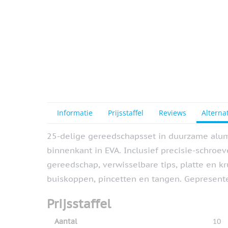
View larger image
View larger image
Informatie
Prijsstaffel
Reviews
Alterna
25-delige gereedschapsset in duurzame alum
binnenkant in EVA. Inclusief precisie-schroev
gereedschap, verwisselbare tips, platte en k
buiskoppen, pincetten en tangen. Gepresente
Prijsstaffel
Aantal
10