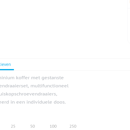
tieven
inium koffer met gestanste
endraaierset, multifunctioneel
ruiskopschroevendraaiers,
erd in een individuele doos.
25
50
100
250