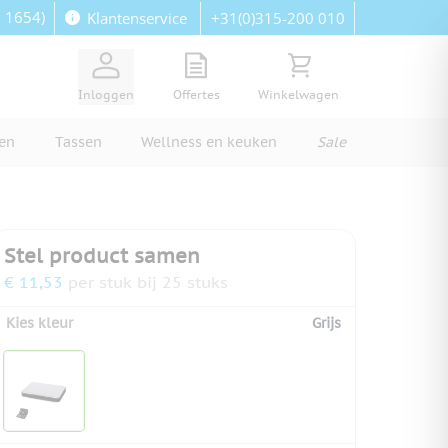
: 1654)
+31(0)315-200 010
Klantenservice
View quote, Quote is empty
Bekijk winkelwagen, Wi
Inloggen
Offertes
Winkelwagen
ren
Tassen
Wellness en keuken
Sale
Stel product samen
€ 11,53
per stuk bij 25 stuks
Kies kleur
Grijs