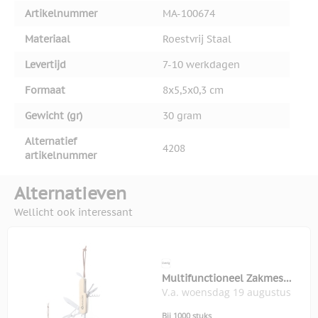
Artikelnummer
MA-100674
Materiaal
Roestvrij Staal
Levertijd
7-10 werkdagen
Formaat
8x5,5x0,3 cm
Gewicht (gr)
30 gram
Alternatief
4208
artikelnummer
Alternatieven
Wellicht ook interessant
Multifunctioneel Zakmes
V.a. woensdag 19 augustus
Titan
Bij 1000 stuks