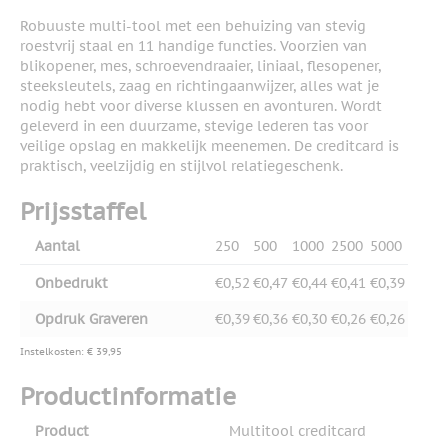
Robuuste multi-tool met een behuizing van stevig
roestvrij staal en 11 handige functies. Voorzien van
blikopener, mes, schroevendraaier, liniaal, flesopener,
steeksleutels, zaag en richtingaanwijzer, alles wat je
nodig hebt voor diverse klussen en avonturen. Wordt
geleverd in een duurzame, stevige lederen tas voor
veilige opslag en makkelijk meenemen. De creditcard is
praktisch, veelzijdig en stijlvol relatiegeschenk.
Prijsstaffel
Aantal
250
500
1000
2500
5000
Onbedrukt
€0,52
€0,47
€0,44
€0,41
€0,39
Opdruk Graveren
€0,39
€0,36
€0,30
€0,26
€0,26
Instelkosten: € 39,95
Productinformatie
Product
Multitool creditcard