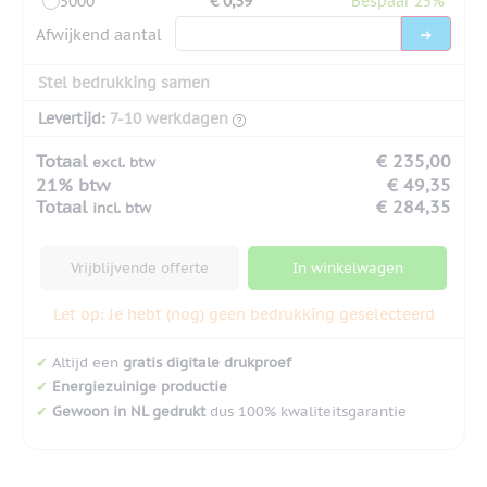
5000
€ 0,39
Bespaar 25%
Afwijkend aantal
Stel bedrukking samen
Levertijd:
7-10 werkdagen
Totaal
€ 235,00
excl. btw
21% btw
€ 49,35
Totaal
€ 284,35
incl. btw
Vrijblijvende offerte
In winkelwagen
Let op: Je hebt (nog) geen bedrukking geselecteerd
✔
Altijd een
gratis digitale drukproef
✔
Energiezuinige productie
✔
Gewoon in NL gedrukt
dus 100% kwaliteitsgarantie