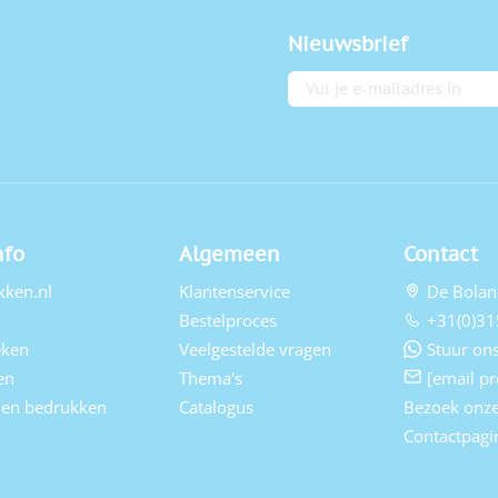
Nieuwsbrief
E-mailadres
nfo
Algemeen
Contact
kken.nl
Klantenservice
De Bolan
Bestelproces
+31(0)31
eken
Veelgestelde vragen
Stuur ons
en
Thema's
[email pr
elen bedrukken
Catalogus
Bezoek onz
Contactpagi