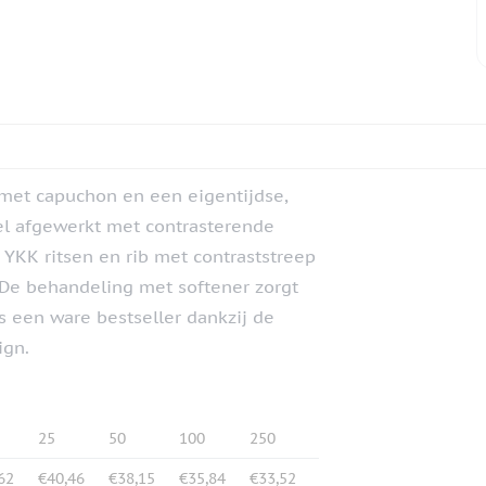
met capuchon en een eigentijdse,
eel afgewerkt met contrasterende
YKK ritsen en rib met contraststreep
De behandeling met softener zorgt
is een ware bestseller dankzij de
ign.
25
50
100
250
62
€40,46
€38,15
€35,84
€33,52