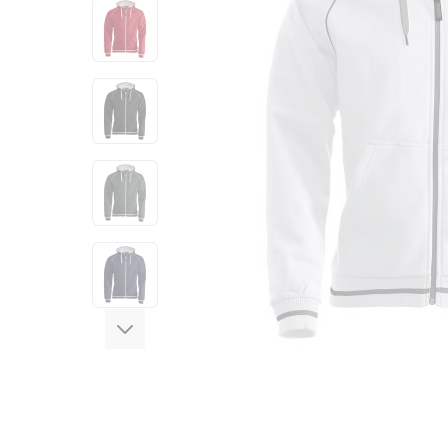
View larger image
View larger image
View larger image
View larger image
View larger image