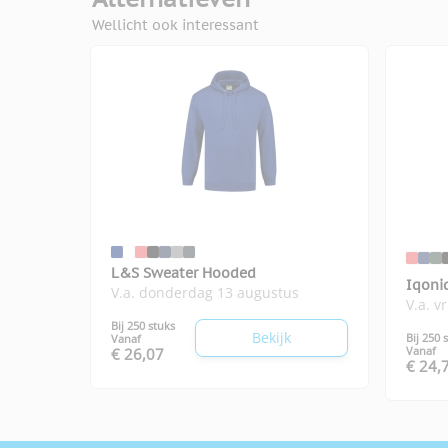
Wellicht ook interessant
L&S Sweater Hooded
Iqoni
V.a. donderdag 13 augustus
V.a. v
Bij 250 stuks
Bekijk
Bij 250 
Vanaf
Vanaf
€ 26,07
€ 24,