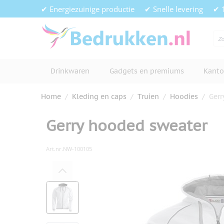
Ga naar de inhoud
✔ Energiezuinige productie
✔ Snelle levering
✔ 
Drinkwaren
Gadgets en premiums
Kanto
Home
/
Kleding en caps
/
Truien
/
Hoodies
/
Gerr
Gerry hooded sweater
Art.nr.
NW-100105
Hoofdafbeelding
Klik om afbeelding op volledig s
View larger image