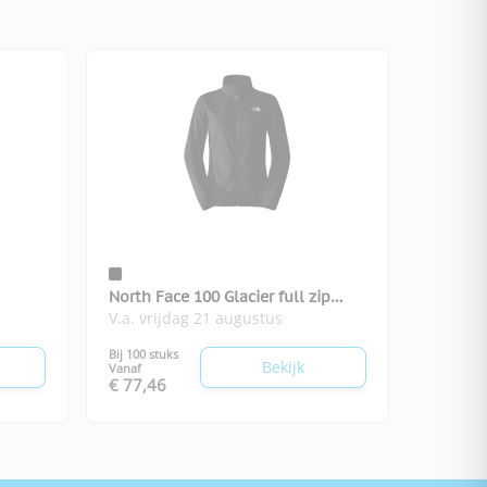
North Face 100 Glacier full zip
V.a. vrijdag 21 augustus
fleece dames
Bij 100 stuks
Bekijk
Vanaf
€ 77,46