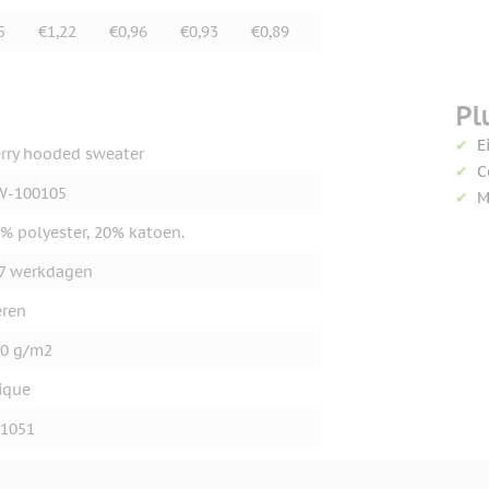
5
€1,22
€0,96
€0,93
€0,89
Pl
E
rry hooded sweater
C
W-100105
M
% polyester, 20% katoen.
7 werkdagen
ren
0 g/m2
ique
1051