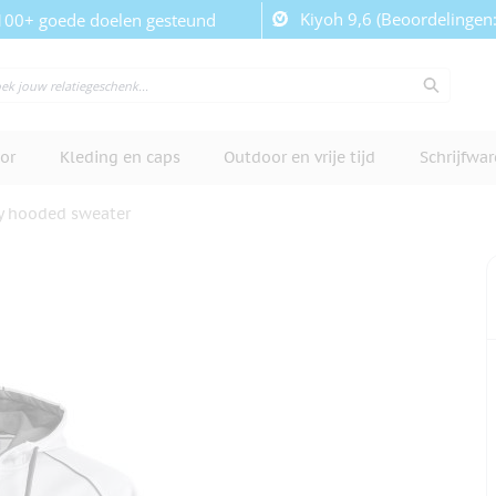
Kiyoh 9,6 (Beoordelingen
100+ goede doelen gesteund
or
Kleding en caps
Outdoor en vrije tijd
Schrijfwa
y hooded sweater
cherm te bekijken