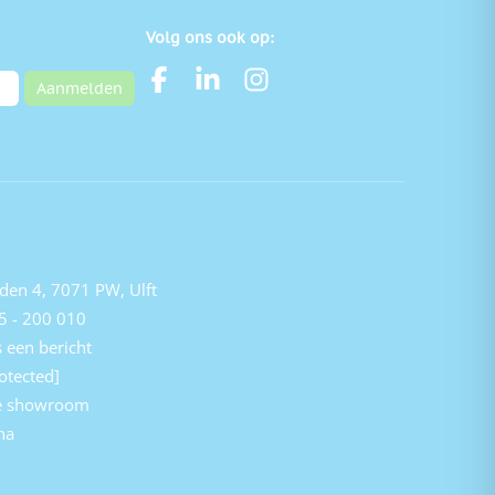
Volg ons ook op:
Aanmelden
den 4, 7071 PW, Ulft
5 - 200 010
 een bericht
otected]
e showroom
na