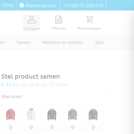
: 1654)
+31(0)315-200 010
Klantenservice
View quote, Quote is empty
Bekijk winkelwagen, Wi
Inloggen
Offertes
Winkelwagen
ren
Tassen
Wellness en keuken
Sale
Stel product samen
€ 41,62
per stuk bij 10 stuks
Kies kleur