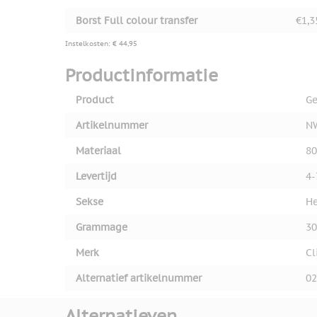
Borst Full colour transfer
€1,3
Instelkosten: € 44,95
Productinformatie
Product
Ge
Artikelnummer
N
Materiaal
80
Levertijd
4-
Sekse
He
Grammage
30
Merk
Cl
Alternatief artikelnummer
02
Alternatieven