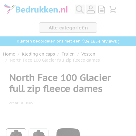
Ga naar de inhoud
View quote, Q
Bekijk wink
Alle categorieën
9,6
( 1654 reviews )
Klanten beoordelen ons met een
Home
/
Kleding en caps
/
Truien
/
Vesten
/
North Face 100 Glacier full zip fleece dames
North Face 100 Glacier
full zip fleece dames
Art.nr.
OC-1005
Hoofdafbeelding
Klik om afbeelding op volledig scherm te bekijken
View larger image
View larger image