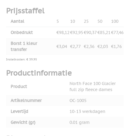
Prijsstaffel
Aantal
5
10
25
50
100
Onbedrukt
€98,12
€92,95
€90,37
€85,21
€77,46
Borst 1 kleur
€3,04
€2,77
€2,36
€2,03
€1,76
transfer
Instelkosten: € 39,95
Productinformatie
North Face 100 Glacier
Product
full zip fleece dames
Artikelnummer
OC-1005
Levertijd
10-13 werkdagen
Gewicht (gr)
0.01 gram