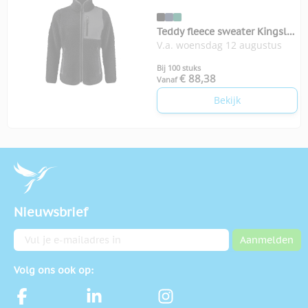
Teddy fleece sweater Kingsley
V.a. woensdag 12 augustus
woman
Bij 100 stuks
€ 88,38
Vanaf
Bekijk
Nieuwsbrief
E-mailadres
Aanmelden
Volg ons ook op: