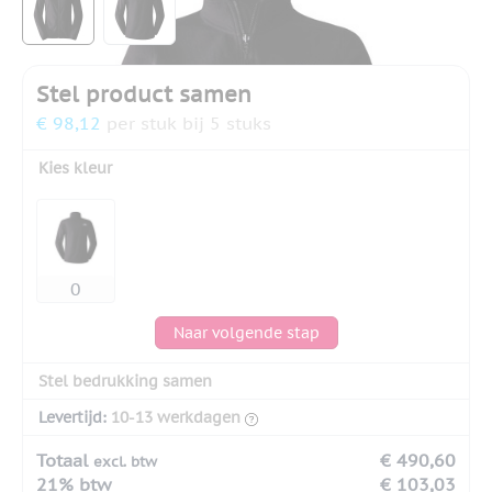
Stel product samen
€ 98,12
per stuk bij 5 stuks
Kies kleur
Naar volgende stap
Stel bedrukking samen
Levertijd:
10-13 werkdagen
Totaal
€ 490,60
excl. btw
21% btw
€ 103,03