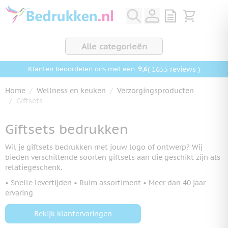
Ga naar de inhoud
View quote, Q
Bekijk wink
Alle categorieën
9,6
( 1655 reviews )
Klanten beoordelen ons met een
Home
/
Wellness en keuken
/
Verzorgingsproducten
/
Giftsets
Giftsets bedrukken
Wil je giftsets bedrukken met jouw logo of ontwerp? Wij
bieden verschillende soorten giftsets aan die geschikt zijn als
relatiegeschenk.
• Snelle levertijden • Ruim assortiment • Meer dan 40 jaar
ervaring
Bekijk klantervaringen