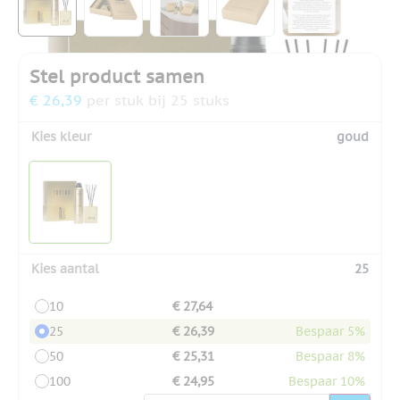
Stel product samen
€ 26,39
per stuk bij 25 stuks
Kies kleur
goud
Kies aantal
25
10
€ 27,64
25
€ 26,39
Bespaar 5%
50
€ 25,31
Bespaar 8%
100
€ 24,95
Bespaar 10%