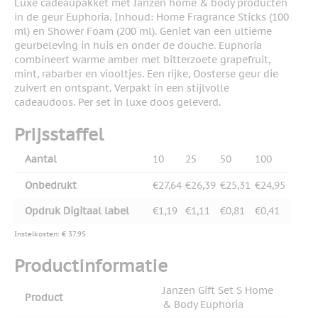
Luxe cadeaupakket met Janzen home & body producten
in de geur Euphoria. Inhoud: Home Fragrance Sticks (100
ml) en Shower Foam (200 ml). Geniet van een ultieme
geurbeleving in huis en onder de douche. Euphoria
combineert warme amber met bitterzoete grapefruit,
mint, rabarber en viooltjes. Een rijke, Oosterse geur die
zuivert en ontspant. Verpakt in een stijlvolle
cadeaudoos. Per set in luxe doos geleverd.
Prijsstaffel
Aantal
10
25
50
100
Onbedrukt
€27,64
€26,39
€25,31
€24,95
Opdruk Digitaal label
€1,19
€1,11
€0,81
€0,41
Instelkosten: € 37,95
Productinformatie
Janzen Gift Set S Home
Product
& Body Euphoria