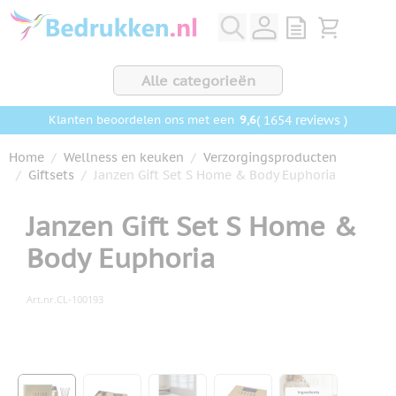
Ga naar de inhoud
View quote, Q
Bekijk wink
Alle categorieën
9,6
( 1654 reviews )
Klanten beoordelen ons met een
Home
/
Wellness en keuken
/
Verzorgingsproducten
/
Giftsets
/
Janzen Gift Set S Home & Body Euphoria
Janzen Gift Set S Home &
Body Euphoria
Art.nr.
CL-100193
Hoofdafbeelding
Klik om afbeelding op volledig scherm te bekijken
View larger image
View larger image
View larger image
View larger image
View larger