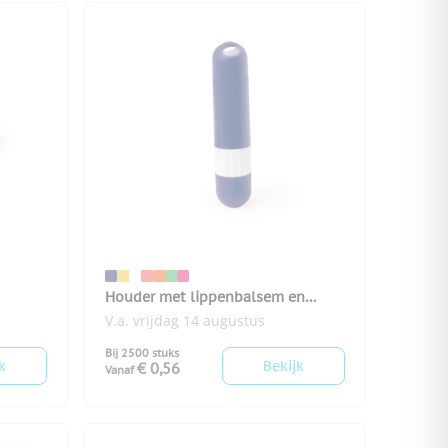
Houder met lippenbalsem en
zonnebrand
V.a. vrijdag 14 augustus
Bij 2500 stuks
k
Bekijk
€ 0,56
Vanaf