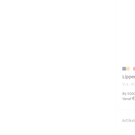
Lippe
V.a. d
Bij 500
€
Vanaf
Artik