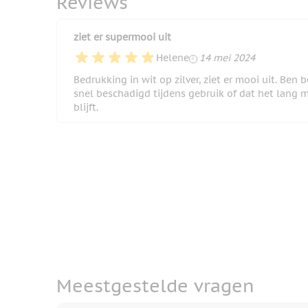
Reviews
ziet er supermooi uit
14 mei 2024
Helene
14 mei 2024
Bedrukking in wit op zilver, ziet er mooi uit. Ben
snel beschadigd tijdens gebruik of dat het lang 
blijft.
Meestgestelde vragen