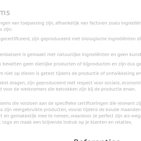
ems
ingen van toepassing zijn, afhankelijk van factoren zoals ingred
 zijn:
 gecertificeerd, zijn geproduceerd met biologische ingrediënten d
lippenbalsem is gemaakt met natuurlijke ingrediënten en geen kun
 bevatten geen dierlijke producten of bijproducten en zijn dus ge
m niet op dieren is getest tijdens de productie of ontwikkeling er
label dragen, zijn geproduceerd met respect voor sociale, economi
oor de werknemers die betrokken zijn bij de productie ervan.
sems die voldoen aan de specifieke certificeringen die relevant 
 zijn veelgebruikte producten, vooral tijdens de koude maanden
t en gemakkelijk mee te nemen, waardoor ze perfect zijn als we
 logo en maak een blijvende indruk op je klanten en relaties.