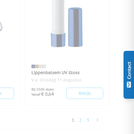
Contact
Lippenbalsem UV Gloss
V.a. dinsdag 11 augustus
Bij 2500 stuks
k
Bekijk
€ 0,64
Vanaf
1
2
3
U lees momenteel pagina
Pagina
Pagina