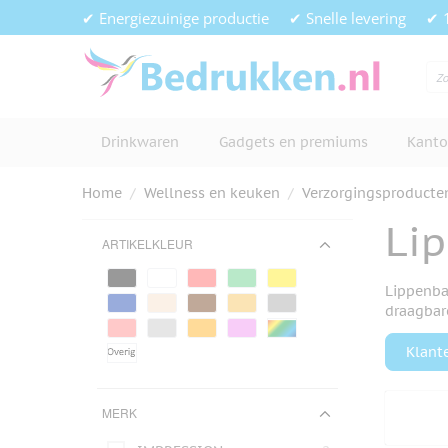
Ga naar de inhoud
✔ Energiezuinige productie
✔ Snelle levering
✔ 
Drinkwaren
Gadgets en premiums
Kanto
Home
/
Wellness en keuken
/
Verzorgingsproducte
Li
ARTIKELKLEUR
Lippenba
draagbar
Klant
MERK