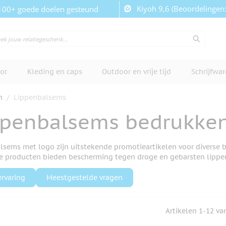
Kiyoh 9,6 (Beoordelingen
100+ goede doelen gesteund
or
Kleding en caps
Outdoor en vrije tijd
Schrijfwa
n
/
Lippenbalsems
ppenbalsems bedrukke
lsems met logo zijn uitstekende promotieartikelen voor diverse 
e producten bieden bescherming tegen droge en gebarsten lippe
ervaring
Meestgestelde vragen
Artikelen
1
-
12
va