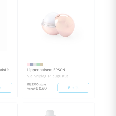
dstick
Lippenbalsem EPSON
V.a. vrijdag 14 augustus
Bij 2500 stuks
k
Bekijk
€ 0,60
Vanaf