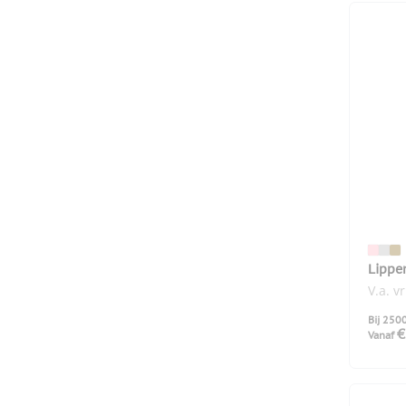
Lippe
V.a. v
Bij 250
€
Vanaf