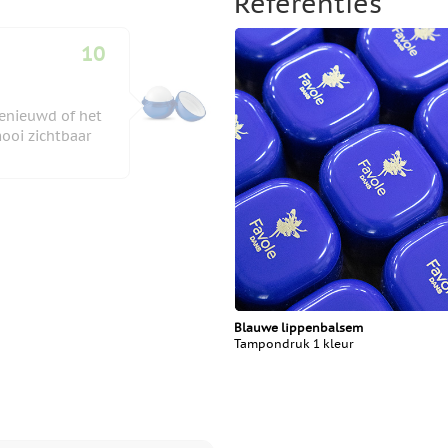
Referenties
10
 benieuwd of het
mooi zichtbaar
Blauwe lippenbalsem
Tampondruk 1 kleur