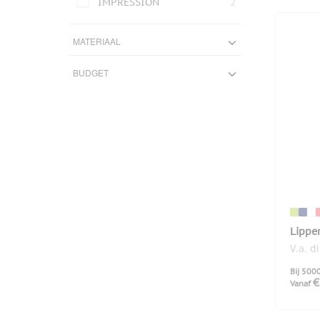
IMPRESSION
2
MATERIAAL
Kunststof
10
BUDGET
Aluminium
3
—
Karton
2
€ 0
€ 5
PP
1
0
1
3
4
5
Was
6
Meer
Lippe
V.a. d
Bij 500
€
Vanaf