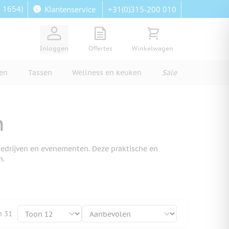
: 1654)
+31(0)315-200 010
Klantenservice
View quote, Quote is empty
Bekijk winkelwagen, Wi
Inloggen
Offertes
Winkelwagen
ren
Tassen
Wellness en keuken
Sale
n
bedrijven en evenementen. Deze praktische en
n.
n
31