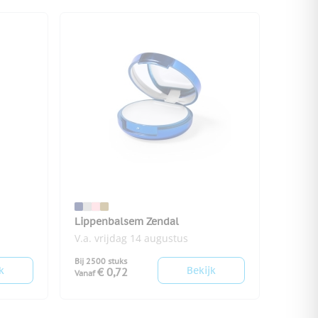
Lippenbalsem Zendal
V.a. vrijdag 14 augustus
Bij 2500 stuks
k
Bekijk
€ 0,72
Vanaf