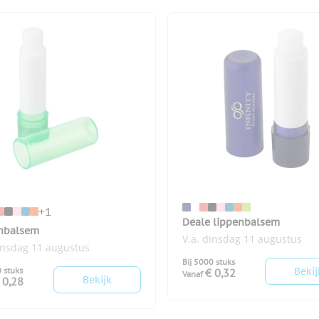
+1
Deale lippenbalsem
nbalsem
V.a. dinsdag 11 augustus
insdag 11 augustus
Bij 5000 stuks
Bekij
0 stuks
€ 0,32
Vanaf
Bekijk
 0,28