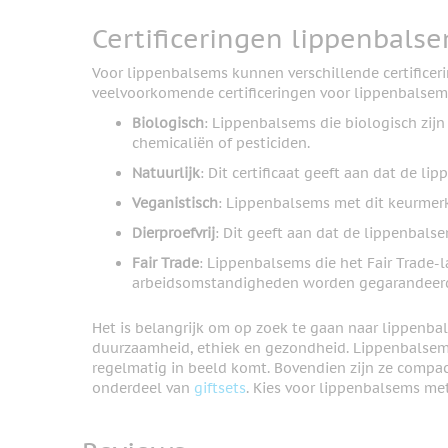
Certificeringen lippenbals
Voor lippenbalsems kunnen verschillende certificer
veelvoorkomende certificeringen voor lippenbalsems
Biologisch
: Lippenbalsems die biologisch zijn
chemicaliën of pesticiden.
Natuurlijk
: Dit certificaat geeft aan dat de 
Veganistisch
: Lippenbalsems met dit keurmerk
Dierproefvrij
: Dit geeft aan dat de lippenbalse
Fair Trade
: Lippenbalsems die het Fair Trade-
arbeidsomstandigheden worden gegarandeerd v
Het is belangrijk om op zoek te gaan naar lippenbal
duurzaamheid, ethiek en gezondheid. Lippenbalsems
regelmatig in beeld komt. Bovendien zijn ze compac
onderdeel van
giftsets
. Kies voor lippenbalsems met