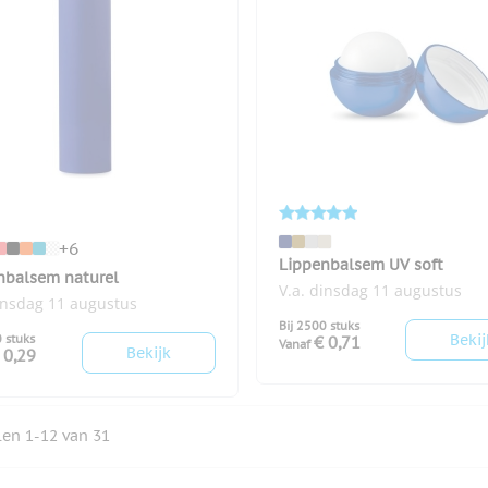
+6
Lippenbalsem UV soft
nbalsem naturel
V.a. dinsdag 11 augustus
insdag 11 augustus
Bij 2500 stuks
Bekij
0 stuks
€ 0,71
Vanaf
Bekijk
 0,29
elen
1
-
12
van
31