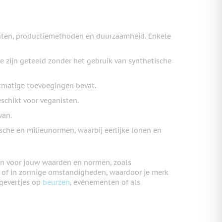
iënten, productiemethoden en duurzaamheid. Enkele
ie zijn geteeld zonder het gebruik van synthetische
stmatige toevoegingen bevat.
schikt voor veganisten.
van.
sche en milieunormen, waarbij eerlijke lonen en
zijn voor jouw waarden en normen, zoals
 of in zonnige omstandigheden, waardoor je merk
ggevertjes op
beurzen
, evenementen of als