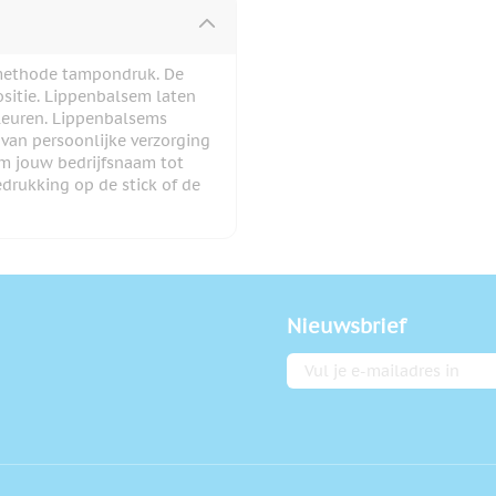
methode tampondruk. De
sitie. Lippenbalsem laten
leuren. Lippenbalsems
van persoonlijke verzorging
om jouw bedrijfsnaam tot
edrukking op de stick of de
Nieuwsbrief
E-mailadres