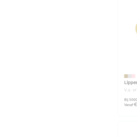
Lippe
V.a. v
Bij 500
€
Vanaf