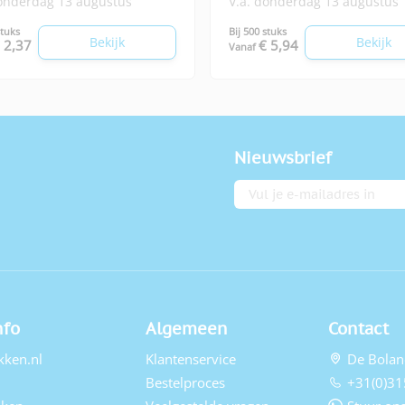
donderdag 13 augustus
V.a. donderdag 13 augustus
stuks
Bij 500 stuks
Bekijk
Bekijk
 2,37
€ 5,94
Vanaf
Nieuwsbrief
E-mailadres
nfo
Algemeen
Contact
kken.nl
Klantenservice
De Bolan
Bestelproces
+31(0)31