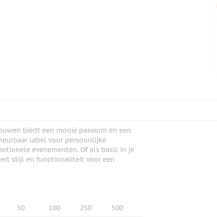
mouwen biedt een mooie pasvorm en een
heurbaar label voor persoonlijke
otionele evenementen. Of als basic in je
rt stijl en functionaliteit voor een
50
100
250
500