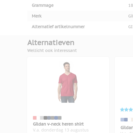
Grammage
18
Merk
Gi
Alternatief artikelnummer
GI
Alternatieven
Wellicht ook interessant
Gildan v-neck heren shirt
Gildan
V.a. donderdag 13 augustus