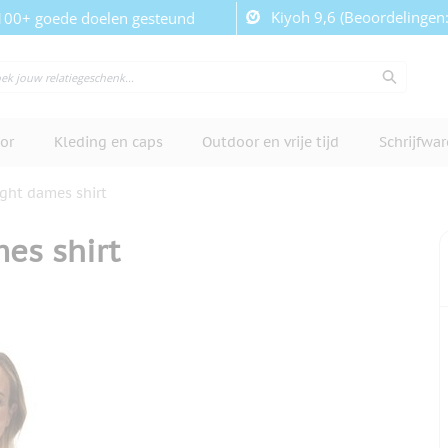
Kiyoh 9,6 (Beoordelingen
100+ goede doelen gesteund
or
Kleding en caps
Outdoor en vrije tijd
Schrijfwa
ght dames shirt
es shirt
cherm te bekijken