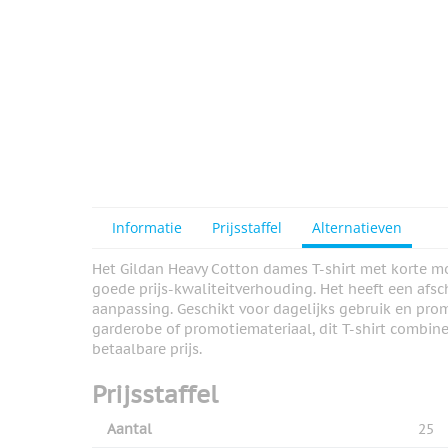
View larger image
View larger image
View larger image
Informatie
Prijsstaffel
Alternatieven
Het Gildan Heavy Cotton dames T-shirt met korte 
goede prijs-kwaliteitverhouding. Het heeft een afsc
View larger image
aanpassing. Geschikt voor dagelijks gebruik en prom
garderobe of promotiemateriaal, dit T-shirt combinee
betaalbare prijs.
Prijsstaffel
Aantal
25