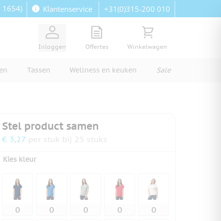
: 1654)
+31(0)315-200 010
Klantenservice
View quote, Quote is empty
Bekijk winkelwagen, Wi
Inloggen
Offertes
Winkelwagen
ren
Tassen
Wellness en keuken
Sale
Stel product samen
€ 3,27
per stuk bij 25 stuks
Kies kleur