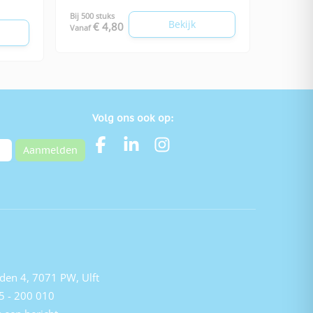
Bij 500 stuks
Bekijk
€ 4,80
Vanaf
Volg ons ook op:
Aanmelden
den 4, 7071 PW, Ulft
5 - 200 010