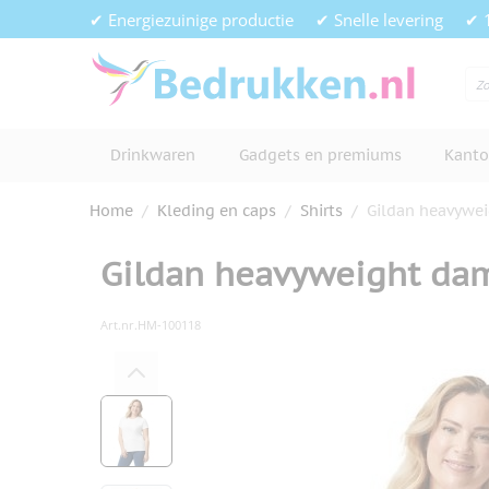
Ga naar de inhoud
✔ Energiezuinige productie
✔ Snelle levering
✔ 
Drinkwaren
Gadgets en premiums
Kanto
Home
/
Kleding en caps
/
Shirts
/
Gildan heavywei
Gildan heavyweight dam
Art.nr.
HM-100118
Hoofdafbeelding
Klik om afbeelding op volledig s
View larger image