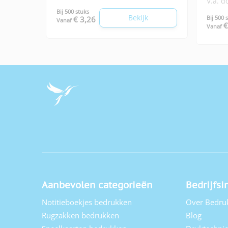
V.a. 
Bij 500 stuks
Bekijk
Bij 500 
€ 3,26
Vanaf
€
Vanaf
Aanbevolen categorieën
Bedrijfsi
Notitieboekjes bedrukken
Over Bedru
Rugzakken bedrukken
Blog