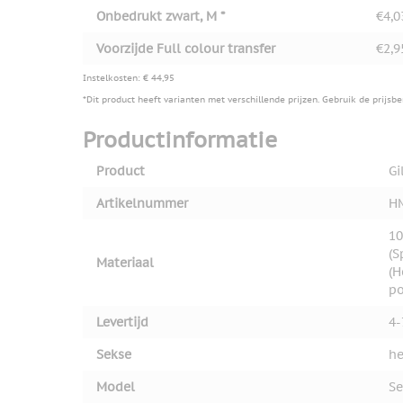
Onbedrukt zwart, M *
€4,0
Voorzijde Full colour transfer
€2,9
Instelkosten: € 44,95
*Dit product heeft varianten met verschillende prijzen. Gebruik de prijsb
Productinformatie
Product
Gi
Artikelnummer
H
10
(S
Materiaal
(H
po
Levertijd
4-
Sekse
he
Model
Se