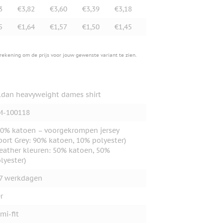
3
€3,82
€3,60
€3,39
€3,18
5
€1,64
€1,57
€1,50
€1,45
erekening om de prijs voor jouw gewenste variant te zien.
ldan heavyweight dames shirt
M-100118
0% katoen – voorgekrompen jersey
port Grey: 90% katoen, 10% polyester)
eather kleuren: 50% katoen, 50%
lyester)
7 werkdagen
r
mi-fit