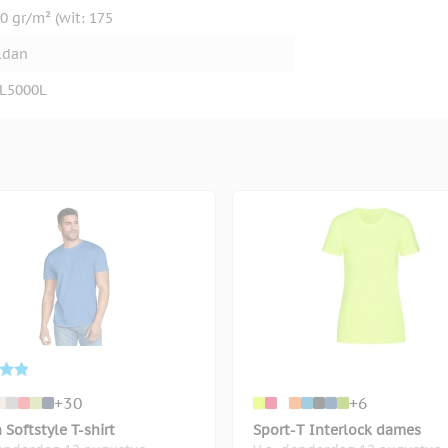
0 gr/m² (wit: 175
ldan
L5000L
+30
+6
 Softstyle T-shirt
Sport-T Interlock dames