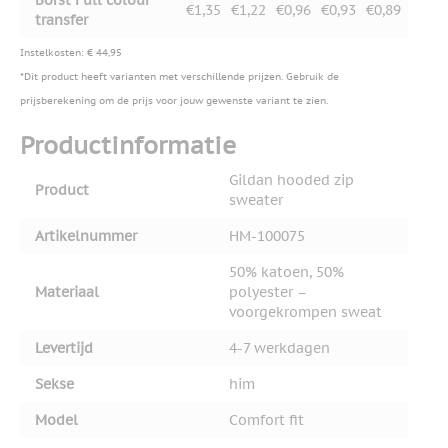
€1,35
€1,22
€0,96
€0,93
€0,89
transfer
Instelkosten: € 44,95
*Dit product heeft varianten met verschillende prijzen. Gebruik de
prijsberekening om de prijs voor jouw gewenste variant te zien.
Productinformatie
Gildan hooded zip
Product
sweater
Artikelnummer
HM-100075
50% katoen, 50%
Materiaal
polyester –
voorgekrompen sweat
Levertijd
4-7 werkdagen
Sekse
him
Model
Comfort fit