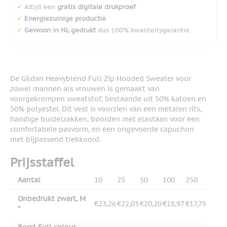
✔
Altijd een
gratis digitale drukproef
✔
Energiezuinige productie
✔
Gewoon in NL gedrukt
dus 100% kwaliteitsgarantie
De Gildan Heavyblend Full Zip Hooded Sweater voor
zowel mannen als vrouwen is gemaakt van
voorgekrompen sweatstof, bestaande uit 50% katoen en
50% polyester. Dit vest is voorzien van een metalen rits,
handige buidelzakken, boorden met elastaan voor een
comfortabele pasvorm, en een ongevoerde capuchon
met bijpassend trekkoord.
Prijsstaffel
Aantal
10
25
50
100
250
Onbedrukt zwart, M
€23,26
€22,03
€20,20
€18,97
€17,75
*
Borst Full colour