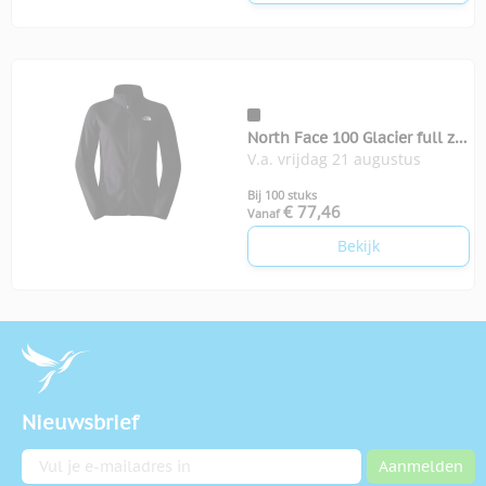
North Face 100 Glacier full zip
V.a. vrijdag 21 augustus
fleece dames
Bij 100 stuks
€ 77,46
Vanaf
Bekijk
Nieuwsbrief
E-mailadres
Aanmelden