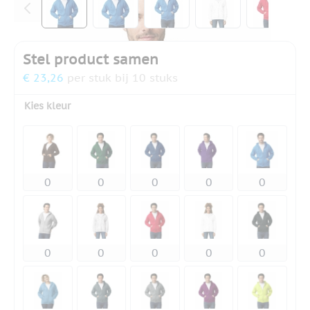
Stel product samen
€ 23,26
per stuk bij 10 stuks
Kies kleur