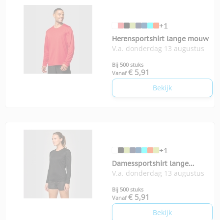
+1
Herensportshirt lange mouw
V.a. donderdag 13 augustus
Bij 500 stuks
€ 5,91
Vanaf
Bekijk
+1
Damessportshirt lange
V.a. donderdag 13 augustus
Mouwen
Bij 500 stuks
€ 5,91
Vanaf
Bekijk