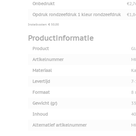
Onbedrukt
€2,7
Opdruk rondzeefdruk 1 kleur rondzeefdruk
€1,8
Instelkosten: € 50,00
Productinformatie
Product
Gl
Artikelnummer
M
Materiaal
Ka
Levertijd
7-
Formaat
8 
Gewicht (gr)
33
Inhoud
40
Alternatief artikelnummer
M