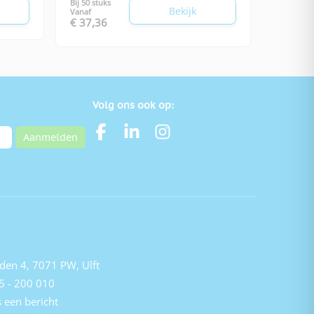
Bij 50 stuks
Bekijk
Vanaf
€ 37,36
Volg ons ook op:
Aanmelden
den 4, 7071 PW, Ulft
5 - 200 010
 een bericht