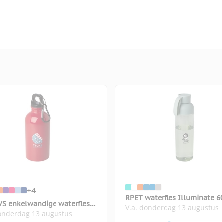
+4
RPET waterfles Illuminate 6
VS enkelwandige waterfles
V.a. donderdag 13 augustus
donderdag 13 augustus
n 400 ml