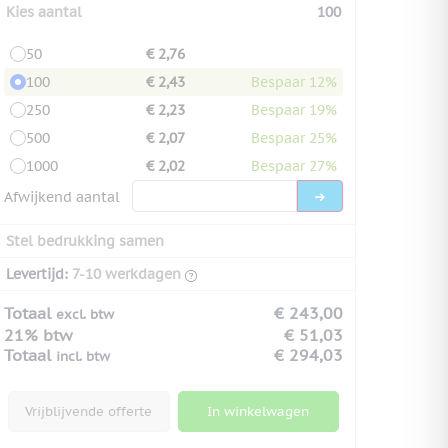
Kies aantal
100
50
€ 2,76
100
€ 2,43
Bespaar 12%
250
€ 2,23
Bespaar 19%
500
€ 2,07
Bespaar 25%
1000
€ 2,02
Bespaar 27%
Afwijkend aantal
Stel bedrukking samen
Levertijd:
7-10 werkdagen
Totaal
€ 243,00
excl. btw
21% btw
€ 51,03
Totaal
€ 294,03
incl. btw
Vrijblijvende offerte
In winkelwagen