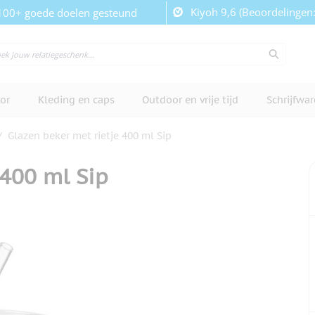
Kiyoh 9,6 (Beoordelingen
100+ goede doelen gesteund
or
Kleding en caps
Outdoor en vrije tijd
Schrijfwa
/
Glazen beker met rietje 400 ml Sip
 400 ml Sip
cherm te bekijken