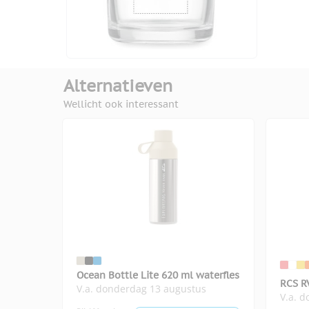
Alternatieven
Wellicht ook interessant
Ocean Bottle Lite 620 ml waterfles
RCS R
V.a. donderdag 13 augustus
V.a. 
Orego