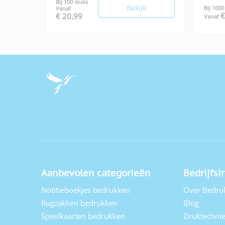
Bij 100 stuks
Bekijk
Bij 1000
Vanaf
€
€ 20,99
Vanaf
Aanbevolen categorieën
Bedrijfsi
Notitieboekjes bedrukken
Over Bedru
Rugzakken bedrukken
Blog
Speelkaarten bedrukken
Druktechni