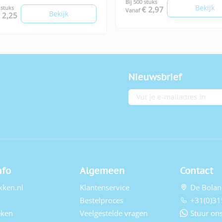
Bij 500 stuks
Bekijk
 stuks
€ 2,97
Vanaf
Bekijk
 2,25
Nieuwsbrief
E-mailadres
nfo
Algemeen
Contact
kken.nl
Klantenservice
De Bolan
Bestelproces
+31(0)31
eken
Veelgestelde vragen
Stuur ons