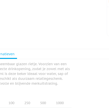
rnatieven
tneembaar glazen rietje. Voorzien van een
recte drinkopening, zodat je zowel met als
l is deze beker ideaal voor water, sap of
eschikt als duurzaam relatiegeschenk.
volle en blijvende merkuitstraling.
100
250
500
1000