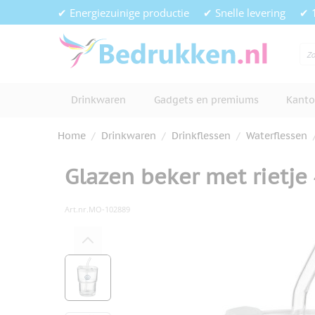
Ga naar de inhoud
✔ Energiezuinige productie
✔ Snelle levering
✔ 
Drinkwaren
Gadgets en premiums
Kanto
Home
/
Drinkwaren
/
Drinkflessen
/
Waterflessen
Glazen beker met rietje
Art.nr.
MO-102889
Hoofdafbeelding
Klik om afbeelding op volledig s
View larger image