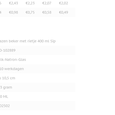
6
€2,43
€2,23
€2,07
€2,02
4
€0,98
€0,75
€0,58
€0,49
azen beker met rietje 400 ml Sip
O-102889
lk-Natron-Glas
10 werkdagen
x 10,5 cm
3 gram
0 ML
O2502