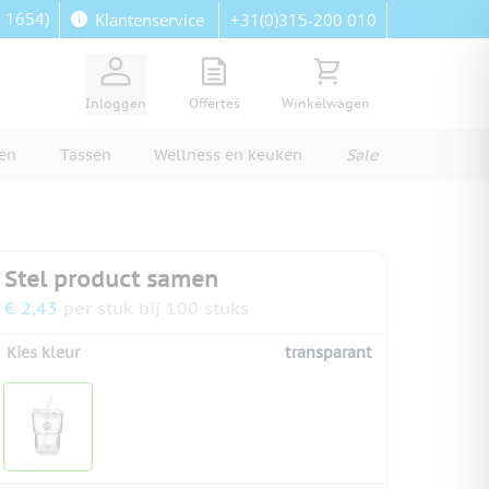
: 1654)
+31(0)315-200 010
Klantenservice
View quote, Quote is empty
Bekijk winkelwagen, Wi
Inloggen
Offertes
Winkelwagen
ren
Tassen
Wellness en keuken
Sale
Stel product samen
€ 2,43
per stuk bij 100 stuks
Kies kleur
transparant