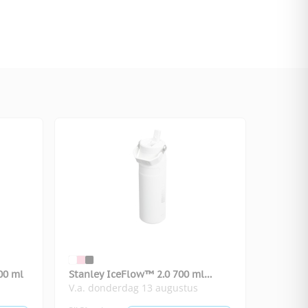
00 ml
Stanley IceFlow™ 2.0 700 ml
V.a. donderdag 13 augustus
waterfles