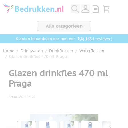
Ga naar de inhoud
View quote, Q
Bekijk wink
Alle categorieën
9,6
( 1654 reviews )
Klanten beoordelen ons met een
Home
/
Drinkwaren
/
Drinkflessen
/
Waterflessen
/
Glazen drinkfles 470 ml Praga
Glazen drinkfles 470 ml
Praga
Art.nr.
MO-102126
Hoofdafbeelding
Klik om afbeelding op volledig scherm te bekijken
View larger image
View larger image
View larger image
View larger ima
View la