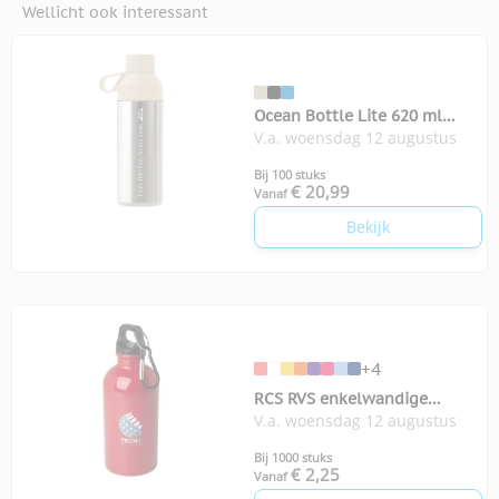
Wellicht ook interessant
Ocean Bottle Lite 620 ml
V.a. woensdag 12 augustus
waterfles
Bij 100 stuks
€ 20,99
Vanaf
Bekijk
+4
RCS RVS enkelwandige
V.a. woensdag 12 augustus
waterfles Oregon 400 ml
Bij 1000 stuks
€ 2,25
Vanaf