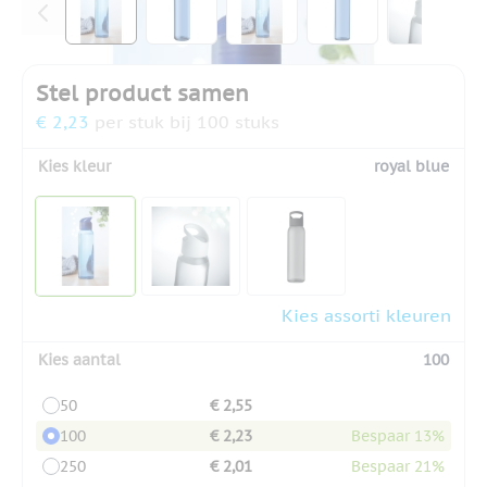
Stel product samen
€ 2,23
per stuk bij 100 stuks
Kies kleur
royal blue
Kies assorti kleuren
Kies aantal
100
50
€ 2,55
100
€ 2,23
Bespaar 13%
250
€ 2,01
Bespaar 21%