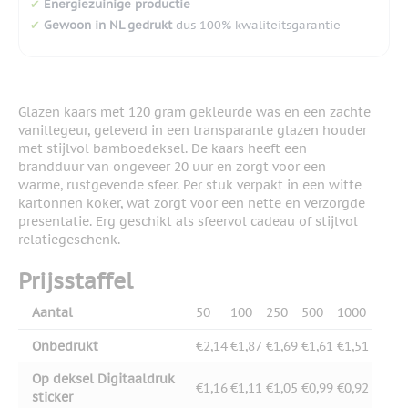
✔
Energiezuinige productie
✔
Gewoon in NL gedrukt
dus 100% kwaliteitsgarantie
Glazen kaars met 120 gram gekleurde was en een zachte
vanillegeur, geleverd in een transparante glazen houder
met stijlvol bamboedeksel. De kaars heeft een
brandduur van ongeveer 20 uur en zorgt voor een
warme, rustgevende sfeer. Per stuk verpakt in een witte
kartonnen koker, wat zorgt voor een nette en verzorgde
presentatie. Erg geschikt als sfeervol cadeau of stijlvol
relatiegeschenk.
Prijsstaffel
Aantal
50
100
250
500
1000
Onbedrukt
€2,14
€1,87
€1,69
€1,61
€1,51
Op deksel Digitaaldruk
€1,16
€1,11
€1,05
€0,99
€0,92
sticker