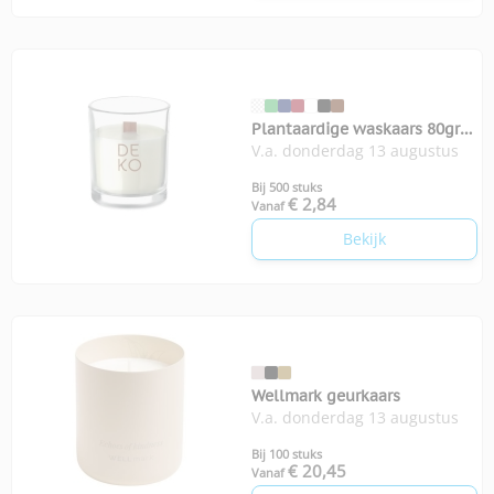
Plantaardige waskaars 80gr
V.a. donderdag 13 augustus
Kivas wood
Bij 500 stuks
€ 2,84
Vanaf
Bekijk
Wellmark geurkaars
V.a. donderdag 13 augustus
Bij 100 stuks
€ 20,45
Vanaf