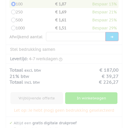
100
€ 1,87
Bespaar 13%
250
€ 1,69
Bespaar 21%
500
€ 1,61
Bespaar 25%
1000
€ 1,51
Bespaar 29%
Afwijkend aantal
Stel bedrukking samen
Levertijd:
4-7 werkdagen
Totaal
€ 187,00
excl. btw
21% btw
€ 39,27
Totaal
€ 226,27
incl. btw
Vrijblijvende offerte
In winkelwagen
Let op: Je hebt (nog) geen bedrukking geselecteerd
✔
Altijd een
gratis digitale drukproef