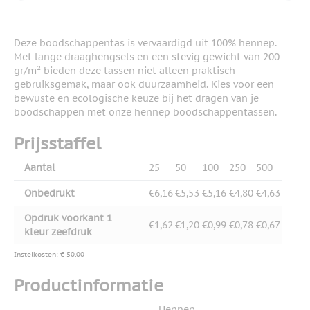
Deze boodschappentas is vervaardigd uit 100% hennep.
Met lange draaghengsels en een stevig gewicht van 200
gr/m² bieden deze tassen niet alleen praktisch
gebruiksgemak, maar ook duurzaamheid. Kies voor een
bewuste en ecologische keuze bij het dragen van je
boodschappen met onze hennep boodschappentassen.
Prijsstaffel
Aantal
25
50
100
250
500
Onbedrukt
€6,16
€5,53
€5,16
€4,80
€4,63
Opdruk voorkant 1
€1,62
€1,20
€0,99
€0,78
€0,67
kleur zeefdruk
Instelkosten: € 50,00
Productinformatie
Hennep