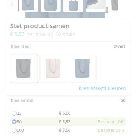
Stel product samen
€ 5,53
per stuk bij 50 stuks
Kies kleur
zwart
Kies assorti kleuren
Kies aantal
50
25
€ 6,16
50
€ 5,53
Bespaar 10%
100
€ 5,16
Bespaar 16%