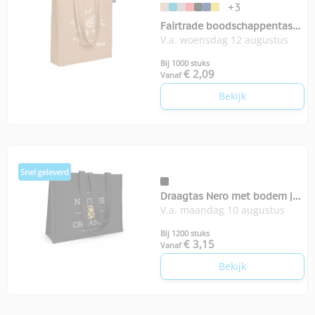
+3
Fairtrade boodschappentas
V.a. woensdag 12 augustus
zijvouw Osole
Bij 1000 stuks
€ 2,09
Vanaf
Bekijk
Draagtas Nero met bodem |
V.a. maandag 10 augustus
350-grams
Bij 1200 stuks
€ 3,15
Vanaf
Bekijk