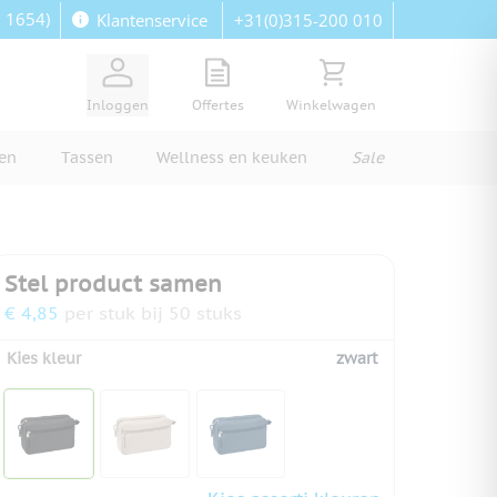
: 1654)
+31(0)315-200 010
Klantenservice
View quote, Quote is empty
Bekijk winkelwagen, Wi
Inloggen
Offertes
Winkelwagen
ren
Tassen
Wellness en keuken
Sale
Stel product samen
€ 4,85
per stuk bij 50 stuks
Kies kleur
zwart