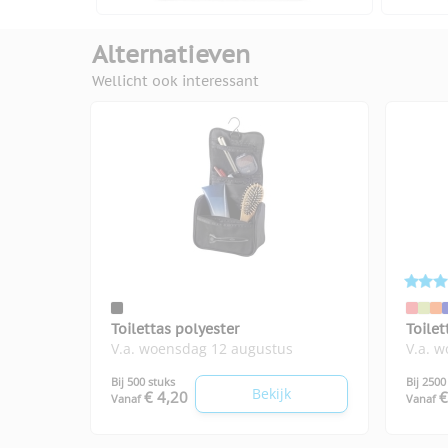
Alternatieven
Wellicht ook interessant
Toilettas polyester
Toilet
V.a. woensdag 12 augustus
V.a. 
Bij 500 stuks
Bij 2500
Bekijk
€ 4,20
€
Vanaf
Vanaf