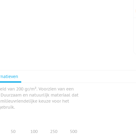
rnatieven
id van 200 gr/m². Voorzien van een
. Duurzaam en natuurlijk materiaal dat
milieuvriendelijke keuze voor het
gebruik.
50
100
250
500