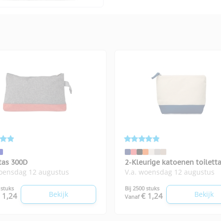
tas 300D
2-Kleurige katoenen toilett
woensdag 12 augustus
V.a. woensdag 12 augustus
Kleuren
 stuks
Bij 2500 stuks
Bekijk
Bekijk
 1,24
€ 1,24
Vanaf