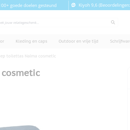
Kiyoh 9,6 (Beoordelingen
100+ goede doelen gesteund
or
Kleding en caps
Outdoor en vrije tijd
Schrijfwa
ep toilettas Naima cosmetic
 cosmetic
cherm te bekijken