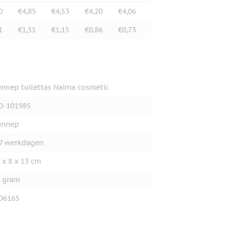
0
€4,85
€4,53
€4,20
€4,06
1
€1,51
€1,15
€0,86
€0,73
nnep toilettas Naima cosmetic
O-101985
ennep
7 werkdagen
 x 8 x 13 cm
 gram
O6165