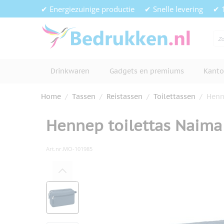
Ga naar de inhoud
✔ Energiezuinige productie
✔ Snelle levering
✔ 
Drinkwaren
Gadgets en premiums
Kanto
Home
/
Tassen
/
Reistassen
/
Toilettassen
/
Henn
Hennep toilettas Naima
Art.nr.
MO-101985
Hoofdafbeelding
Klik om afbeelding op volledig s
View larger image