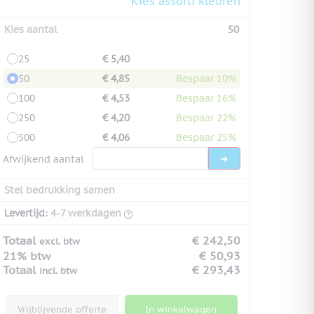
Kies assorti kleuren
Kies aantal
50
25
€ 5,40
50
€ 4,85
Bespaar 10%
100
€ 4,53
Bespaar 16%
250
€ 4,20
Bespaar 22%
500
€ 4,06
Bespaar 25%
Afwijkend aantal
Stel bedrukking samen
Levertijd:
4-7 werkdagen
Totaal
€ 242,50
excl. btw
21% btw
€ 50,93
Totaal
€ 293,43
incl. btw
Vrijblijvende offerte
In winkelwagen