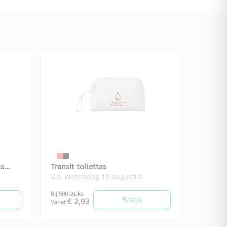
as
Transit toilettas
V.a. woensdag 12 augustus
Bij 500 stuks
Bekijk
€ 2,93
Vanaf