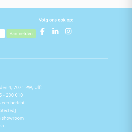
Volg ons ook op:
Aanmelden
den 4, 7071 PW, Ulft
5 - 200 010
 een bericht
otected]
e showroom
na