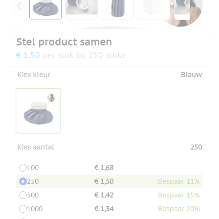
Stel product samen
€ 1,50
per stuk bij 250 stuks
Kies kleur
Blauw
Kies aantal
250
100
€ 1,68
250
€ 1,50
Bespaar 11%
500
€ 1,42
Bespaar 15%
1000
€ 1,34
Bespaar 20%