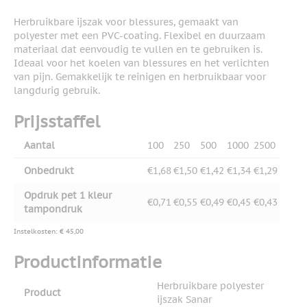
Herbruikbare ijszak voor blessures, gemaakt van
polyester met een PVC-coating. Flexibel en duurzaam
materiaal dat eenvoudig te vullen en te gebruiken is.
Ideaal voor het koelen van blessures en het verlichten
van pijn. Gemakkelijk te reinigen en herbruikbaar voor
langdurig gebruik.
Prijsstaffel
Aantal
100
250
500
1000
2500
Onbedrukt
€1,68
€1,50
€1,42
€1,34
€1,29
Opdruk pet 1 kleur
€0,71
€0,55
€0,49
€0,45
€0,43
tampondruk
Instelkosten: € 45,00
Productinformatie
Herbruikbare polyester
Product
ijszak Sanar