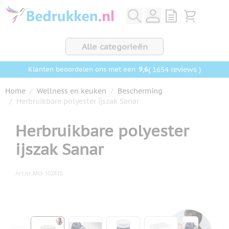
Ga naar de inhoud
View quote, Q
Bekijk wink
Alle categorieën
9,6
( 1654 reviews )
Klanten beoordelen ons met een
Home
/
Wellness en keuken
/
Bescherming
/
Herbruikbare polyester ijszak Sanar
Herbruikbare polyester
ijszak Sanar
Art.nr.
MO-102815
Hoofdafbeelding
Klik om afbeelding op volledig scherm te bekijken
View larger image
View larger image
View larger image
View larger ima
View la