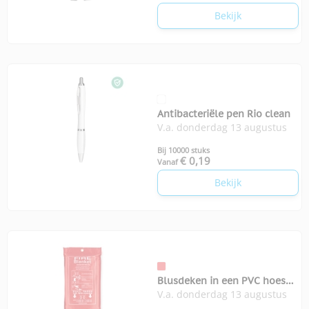
Bekijk
Antibacteriële pen Rio clean
V.a. donderdag 13 augustus
Bij 10000 stuks
€ 0,19
Vanaf
Bekijk
Blusdeken in een PVC hoes
V.a. donderdag 13 augustus
Vatra