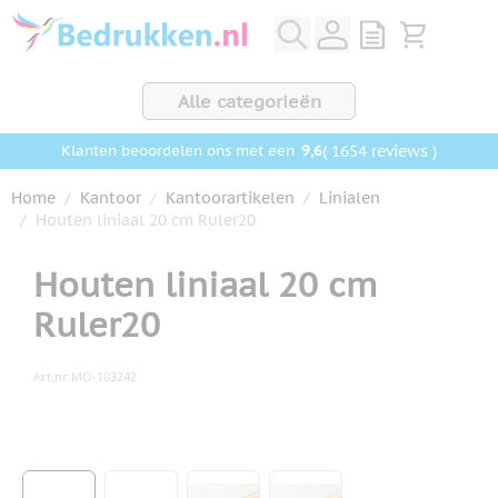
Ga naar de inhoud
View quote, Q
Bekijk wink
Alle categorieën
9,6
( 1654 reviews )
Klanten beoordelen ons met een
Home
/
Kantoor
/
Kantoorartikelen
/
Linialen
/
Houten liniaal 20 cm Ruler20
Houten liniaal 20 cm
Ruler20
Art.nr.
MO-103242
Hoofdafbeelding
Klik om afbeelding op volledig scherm te bekijken
View larger image
View larger image
View larger image
View larger image