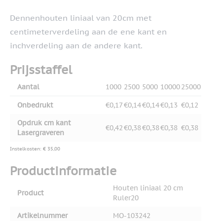
Dennenhouten liniaal van 20cm met
centimeterverdeling aan de ene kant en
inchverdeling aan de andere kant.
Prijsstaffel
Aantal
1000
2500
5000
10000
25000
Onbedrukt
€0,17
€0,14
€0,14
€0,13
€0,12
Opdruk cm kant
€0,42
€0,38
€0,38
€0,38
€0,38
Lasergraveren
Instelkosten: € 35,00
Productinformatie
Houten liniaal 20 cm
Product
Ruler20
Artikelnummer
MO-103242