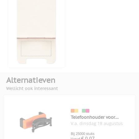
Alternatieven
Wellicht ook interessant
Telefoonhouder voor
V.a. dinsdag 18 augustus
winkelwagen
Bij 25000 stuks
€ 0,07
Vanaf