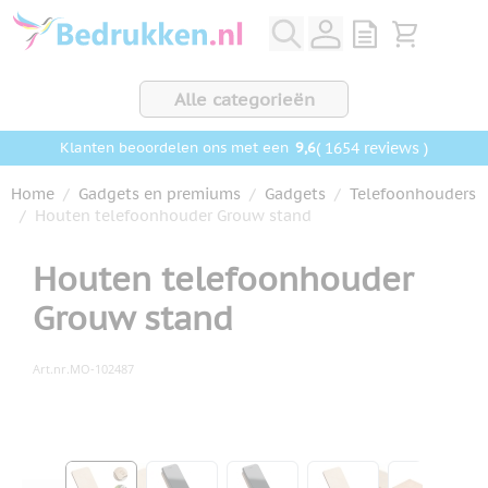
Ga naar de inhoud
View quote, Q
Bekijk wink
Alle categorieën
9,6
( 1654 reviews )
Klanten beoordelen ons met een
Home
/
Gadgets en premiums
/
Gadgets
/
Telefoonhouders
/
Houten telefoonhouder Grouw stand
Houten telefoonhouder
Grouw stand
Art.nr.
MO-102487
Hoofdafbeelding
Klik om afbeelding op volledig scherm te bekijken
View larger image
View larger image
View larger image
View larger ima
View la