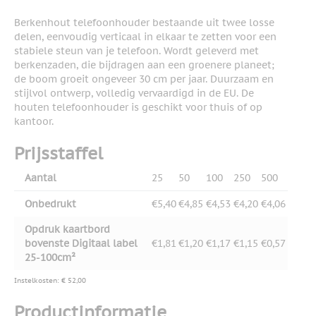
Berkenhout telefoonhouder bestaande uit twee losse
delen, eenvoudig verticaal in elkaar te zetten voor een
stabiele steun van je telefoon. Wordt geleverd met
berkenzaden, die bijdragen aan een groenere planeet;
de boom groeit ongeveer 30 cm per jaar. Duurzaam en
stijlvol ontwerp, volledig vervaardigd in de EU. De
houten telefoonhouder is geschikt voor thuis of op
kantoor.
Prijsstaffel
Aantal
25
50
100
250
500
Onbedrukt
€5,40
€4,85
€4,53
€4,20
€4,06
Opdruk kaartbord
bovenste Digitaal label
€1,81
€1,20
€1,17
€1,15
€0,57
25-100cm²
Instelkosten: € 52,00
Productinformatie