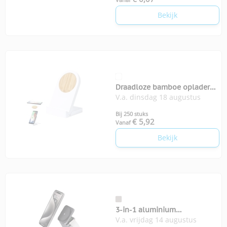
Bekijk
Draadloze bamboe oplader
V.a. dinsdag 18 augustus
Noopy
Bij 250 stuks
€ 5,92
Vanaf
Bekijk
3-in-1 aluminium
V.a. vrijdag 14 augustus
opvouwbare oplader 15W