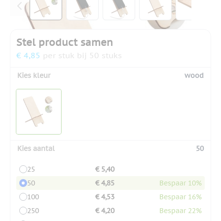
Stel product samen
€ 4,85
per stuk bij 50 stuks
Kies kleur
wood
Kies aantal
50
25
€ 5,40
50
€ 4,85
Bespaar 10%
100
€ 4,53
Bespaar 16%
250
€ 4,20
Bespaar 22%