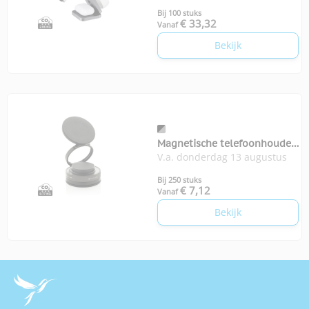
Bij 100 stuks
€ 33,32
Vanaf
Bekijk
Magnetische telefoonhouder
V.a. donderdag 13 augustus
Terra 360
Bij 250 stuks
€ 7,12
Vanaf
Bekijk