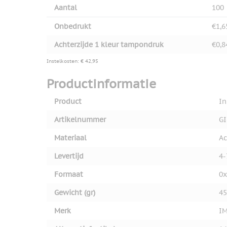
Aantal
100
Onbedrukt
€1,6
Achterzijde 1 kleur tampondruk
€0,8
Instelkosten: € 42,95
Productinformatie
Product
In
Artikelnummer
GI
Materiaal
Ac
Levertijd
4-
Formaat
0x
Gewicht (gr)
45
Merk
I