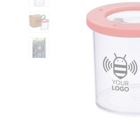
View larger image
View larger image