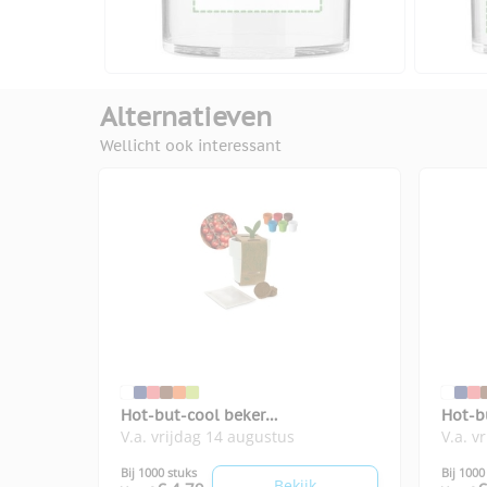
Alternatieven
Wellicht ook interessant
Hot-but-cool beker
Hot-b
V.a. vrijdag 14 augustus
V.a. v
kerstomatenzaadjes
basil
Bij 1000 stuks
Bij 1000
Bekijk