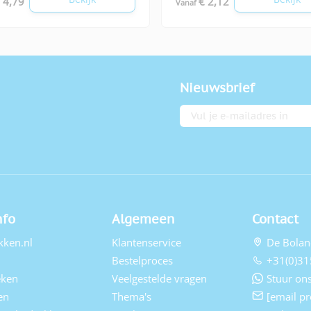
 4,79
€ 2,12
Vanaf
Nieuwsbrief
E-mailadres
nfo
Algemeen
Contact
kken.nl
Klantenservice
De Bolan
Bestelproces
+31(0)31
eken
Veelgestelde vragen
Stuur ons
en
Thema's
[email pr