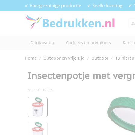
Ga naar de inhoud
✔ Energiezuinige productie
✔ Snelle levering
✔ 
Drinkwaren
Gadgets en premiums
Kanto
Home
/
Outdoor en vrije tijd
/
Outdoor
/
Tuinieren
Insectenpotje met verg
Art.nr.
GI-101794
Hoofdafbeelding
Klik om afbeelding op volledig s
View larger image
View larger image