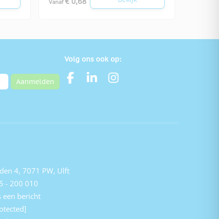
€ 0,68
Vanaf
Volg ons ook op:
Aanmelden
den 4, 7071 PW, Ulft
5 - 200 010
 een bericht
otected]