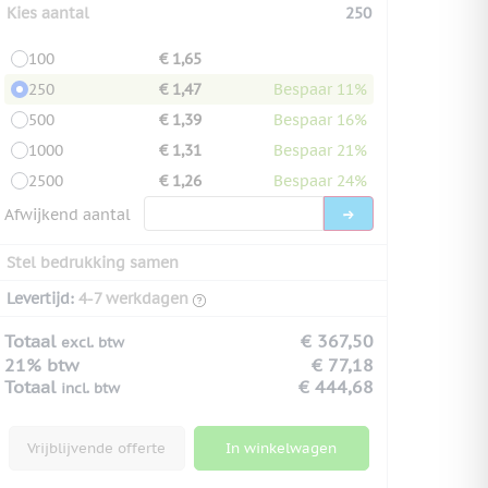
Kies aantal
250
100
€ 1,65
250
€ 1,47
Bespaar 11%
500
€ 1,39
Bespaar 16%
1000
€ 1,31
Bespaar 21%
2500
€ 1,26
Bespaar 24%
Afwijkend aantal
Stel bedrukking samen
Levertijd:
4-7 werkdagen
Totaal
€ 367,50
excl. btw
21% btw
€ 77,18
Totaal
€ 444,68
incl. btw
Vrijblijvende offerte
In winkelwagen