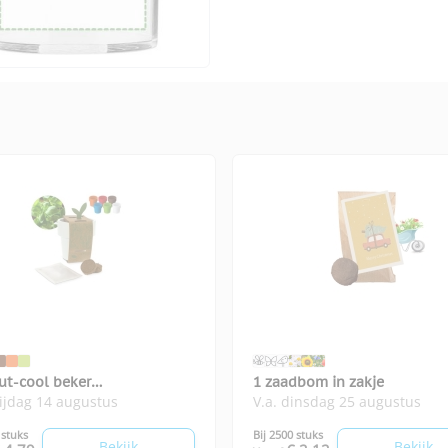
ut-cool beker
1 zaadbom in zakje
rijdag 14 augustus
V.a. dinsdag 25 augustus
icumzaadjes
 stuks
Bij 2500 stuks
Bekijk
Bekijk