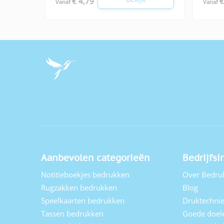
€ 4,79
€
Vanaf
Vanaf
Aanbevolen categorieën
Bedrijfsi
Notitieboekjes bedrukken
Over Bedru
Rugzakken bedrukken
Blog
Speelkaarten bedrukken
Druktechni
Tassen bedrukken
Goede doel