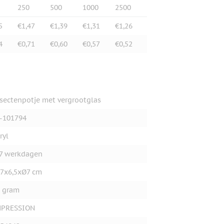
250
500
1000
2500
5
€1,47
€1,39
€1,31
€1,26
4
€0,71
€0,60
€0,57
€0,52
sectenpotje met vergrootglas
-101794
ryl
7 werkdagen
7x6,5xØ7 cm
 gram
MPRESSION