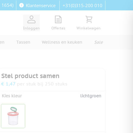
: 1654)
+31(0)315-200 010
Klantenservice
View quote, Quote is empty
Bekijk winkelwagen, Wi
Inloggen
Offertes
Winkelwagen
ren
Tassen
Wellness en keuken
Sale
Stel product samen
€ 1,47
per stuk bij 250 stuks
Kies kleur
lichtgroen