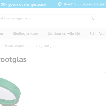
Kiyoh 9,6 (Beoordelingen
100+ goede doelen gesteund
or
Kleding en caps
Outdoor en vrije tijd
Schrijfwa
/
Insectenpotje met vergrootglas
rootglas
cherm te bekijken