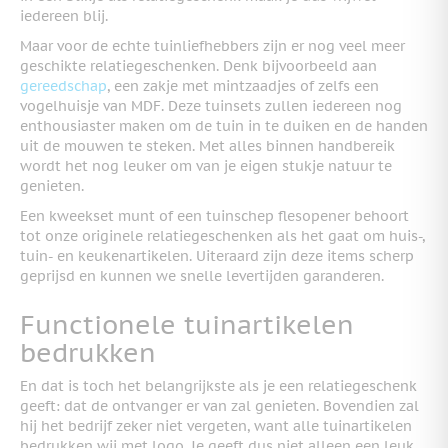
iedereen blij.
Maar voor de echte tuinliefhebbers zijn er nog veel meer
geschikte relatiegeschenken. Denk bijvoorbeeld aan
gereedschap
, een zakje met mintzaadjes of zelfs een
vogelhuisje van MDF. Deze tuinsets zullen iedereen nog
enthousiaster maken om de tuin in te duiken en de handen
uit de mouwen te steken. Met alles binnen handbereik
wordt het nog leuker om van je eigen stukje natuur te
genieten.
Een kweekset munt of een tuinschep flesopener behoort
tot onze originele relatiegeschenken als het gaat om huis-,
tuin- en keukenartikelen. Uiteraard zijn deze items scherp
geprijsd en kunnen we snelle levertijden garanderen.
Functionele tuinartikelen
bedrukken
En dat is toch het belangrijkste als je een relatiegeschenk
geeft: dat de ontvanger er van zal genieten. Bovendien zal
hij het bedrijf zeker niet vergeten, want alle tuinartikelen
bedrukken wij met logo. Je geeft dus niet alleen een leuk