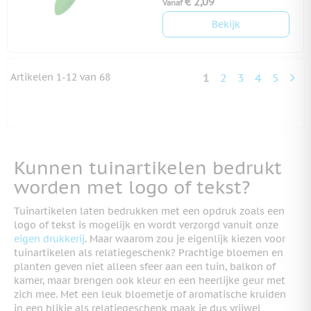
€ 2,09
Vanaf
Bekijk
Artikelen
1
-
12
van
68
1
2
3
4
5
U lees momenteel 
Pagina
Pagina
Pagina
Pagina
Kunnen tuinartikelen bedrukt
worden met logo of tekst?
Tuinartikelen laten bedrukken met een opdruk zoals een
logo of tekst is mogelijk en wordt verzorgd vanuit onze
eigen drukkerij
. Maar waarom zou je eigenlijk kiezen voor
tuinartikelen als relatiegeschenk? Prachtige bloemen en
planten geven niet alleen sfeer aan een tuin, balkon of
kamer, maar brengen ook kleur en een heerlijke geur met
zich mee. Met een leuk bloemetje of aromatische kruiden
in een blikje als relatiegeschenk maak je dus vrijwel