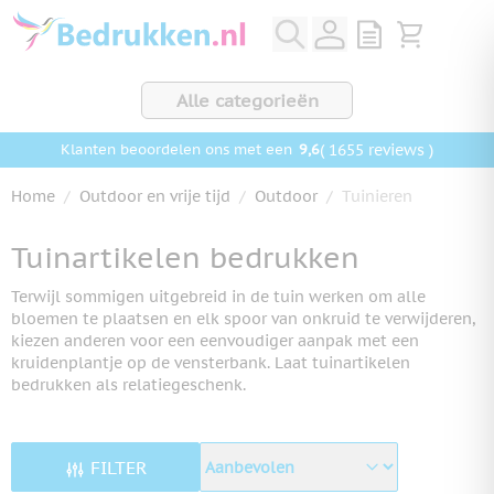
Ga naar de inhoud
View quote, Q
Bekijk wink
Alle categorieën
9,6
( 1655 reviews )
Klanten beoordelen ons met een
Home
/
Outdoor en vrije tijd
/
Outdoor
/
Tuinieren
Tuinartikelen bedrukken
Terwijl sommigen uitgebreid in de tuin werken om alle
bloemen te plaatsen en elk spoor van onkruid te verwijderen,
kiezen anderen voor een eenvoudiger aanpak met een
kruidenplantje op de vensterbank. Laat tuinartikelen
bedrukken als relatiegeschenk.
FILTER