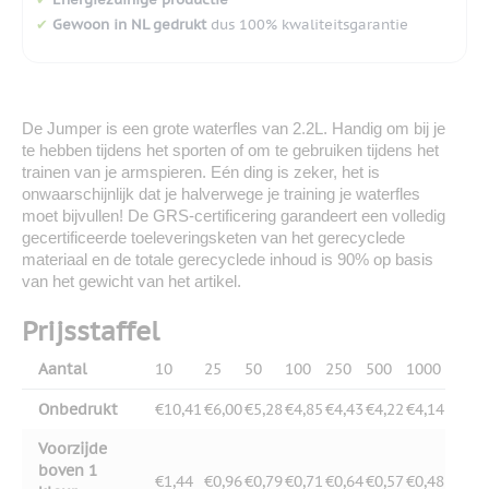
✔
Gewoon in NL gedrukt
dus 100% kwaliteitsgarantie
De Jumper is een grote waterfles van 2.2L. Handig om bij je
te hebben tijdens het sporten of om te gebruiken tijdens het
trainen van je armspieren. Eén ding is zeker, het is
onwaarschijnlijk dat je halverwege je training je waterfles
moet bijvullen! De GRS-certificering garandeert een volledig
gecertificeerde toeleveringsketen van het gerecyclede
materiaal en de totale gerecyclede inhoud is 90% op basis
van het gewicht van het artikel.
Prijsstaffel
Aantal
10
25
50
100
250
500
1000
Onbedrukt
€10,41
€6,00
€5,28
€4,85
€4,43
€4,22
€4,14
Voorzijde
boven 1
€1,44
€0,96
€0,79
€0,71
€0,64
€0,57
€0,48