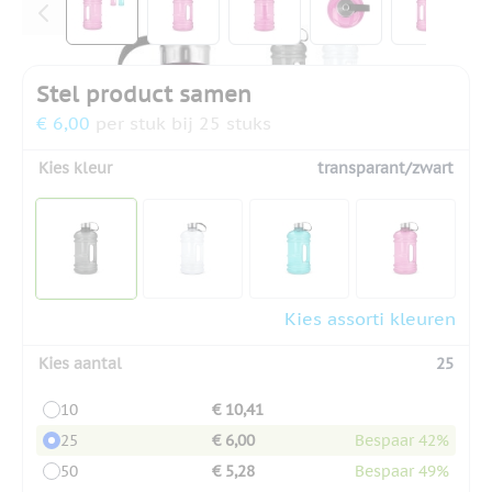
Stel product samen
€ 6,00
per stuk bij 25 stuks
Kies kleur
transparant/zwart
Kies assorti kleuren
Kies aantal
25
10
€ 10,41
25
€ 6,00
Bespaar 42%
50
€ 5,28
Bespaar 49%