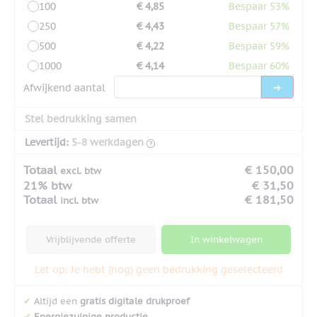
100
€ 4,85
Bespaar 53%
250
€ 4,43
Bespaar 57%
500
€ 4,22
Bespaar 59%
1000
€ 4,14
Bespaar 60%
Afwijkend aantal
Stel bedrukking samen
Levertijd:
5-8 werkdagen
Totaal
€ 150,00
excl. btw
21% btw
€ 31,50
Totaal
€ 181,50
incl. btw
Vrijblijvende offerte
In winkelwagen
Let op: Je hebt (nog) geen bedrukking geselecteerd
✔
Altijd een
gratis digitale drukproef
✔
Energiezuinige productie