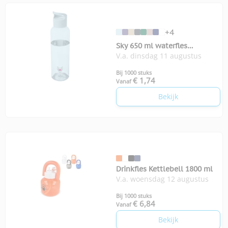
+4
Sky 650 ml waterfles
V.a. dinsdag 11 augustus
gerecycled plastic
Bij 1000 stuks
€ 1,74
Vanaf
Bekijk
Drinkfles Kettlebell 1800 ml
V.a. woensdag 12 augustus
Bij 1000 stuks
€ 6,84
Vanaf
Bekijk