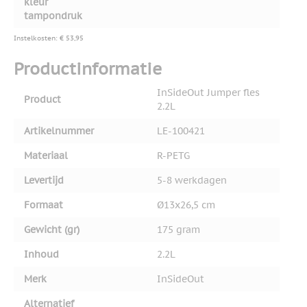
kleur
tampondruk
Instelkosten: € 53,95
Productinformatie
InSideOut Jumper fles
Product
2.2L
Artikelnummer
LE-100421
Materiaal
R-PETG
Levertijd
5-8 werkdagen
Formaat
Ø13x26,5 cm
Gewicht (gr)
175 gram
Inhoud
2.2L
Merk
InSideOut
Alternatief