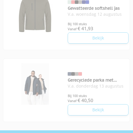
Gewatteerde softshell jas
V.a. woensdag 12 augustus
Bij 100 stuks
€ 41,93
Vanaf
Bekijk
Gerecyclede parka met
V.a. donderdag 13 augustus
capuchon unisex
Bij 100 stuks
€ 40,50
Vanaf
Bekijk