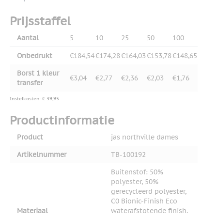
Prijsstaffel
Aantal
5
10
25
50
100
Onbedrukt
€184,54
€174,28
€164,03
€153,78
€148,65
Borst 1 kleur
€3,04
€2,77
€2,36
€2,03
€1,76
transfer
Instelkosten: € 39,95
Productinformatie
Product
jas northville dames
Artikelnummer
TB-100192
Buitenstof: 50%
polyester, 50%
gerecycleerd polyester,
C0 Bionic-Finish Eco
Materiaal
waterafstotende finish.