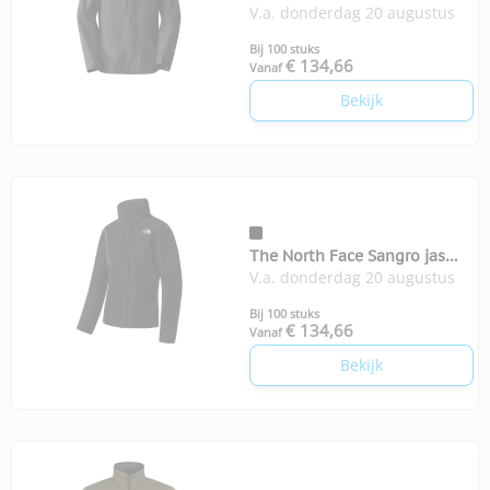
V.a. donderdag 20 augustus
jas
Bij 100 stuks
€ 134,66
Vanaf
Bekijk
The North Face Sangro jas
V.a. donderdag 20 augustus
dames
Bij 100 stuks
€ 134,66
Vanaf
Bekijk