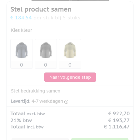
Stel product samen
€ 184,54
per stuk bij 5 stuks
Kies kleur
Naar volgende stap
Stel bedrukking samen
Levertijd:
4-7 werkdagen
Totaal
€ 922,70
excl. btw
21% btw
€ 193,77
Totaal
€ 1.116,47
incl. btw