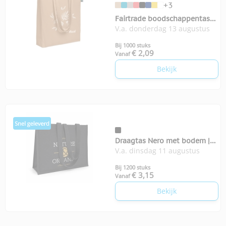
+3
Fairtrade boodschappentas
V.a. donderdag 13 augustus
zijvouw Osole
Bij 1000 stuks
€ 2,09
Vanaf
Bekijk
Draagtas Nero met bodem |
V.a. dinsdag 11 augustus
350-grams
Bij 1200 stuks
€ 3,15
Vanaf
Bekijk