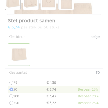
Stel product samen
€ 3,74
per stuk bij 50 stuks
Kies kleur
beige
Kies aantal
50
25
€ 4,30
50
€ 3,74
Bespaar 13%
100
€ 3,43
Bespaar 20%
250
€ 3,22
Bespaar 25%