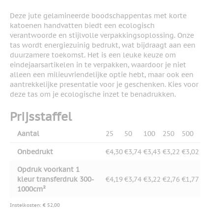
Deze jute gelamineerde boodschappentas met korte
katoenen handvatten biedt een ecologisch
verantwoorde en stijlvolle verpakkingsoplossing. Onze
tas wordt energiezuinig bedrukt, wat bijdraagt aan een
duurzamere toekomst. Het is een leuke keuze om
eindejaarsartikelen in te verpakken, waardoor je niet
alleen een milieuvriendelijke optie hebt, maar ook een
aantrekkelijke presentatie voor je geschenken. Kies voor
deze tas om je ecologische inzet te benadrukken.
Prijsstaffel
Aantal
25
50
100
250
500
Onbedrukt
€4,30
€3,74
€3,43
€3,22
€3,02
Opdruk voorkant 1
kleur transferdruk 300-
€4,19
€3,74
€3,22
€2,76
€1,77
1000cm²
Instelkosten: € 52,00