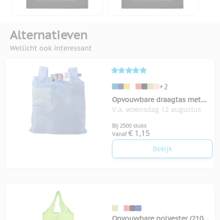
Alternatieven
Wellicht ook interessant
+2
Opvouwbare draagtas met
V.a. woensdag 12 augustus
karabijnhaakje
Bij 2500 stuks
€ 1,15
Vanaf
Bekijk
Opvouwbare polyester (210D)