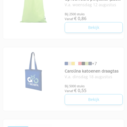
V.a. woensdag 12 augustus
boodschappentas
Bij 2500 stuks
€ 0,86
Vanaf
Bekijk
+7
Carolina katoenen draagtas
V.a. dinsdag 18 augustus
Bij 5000 stuks
€ 0,55
Vanaf
Bekijk