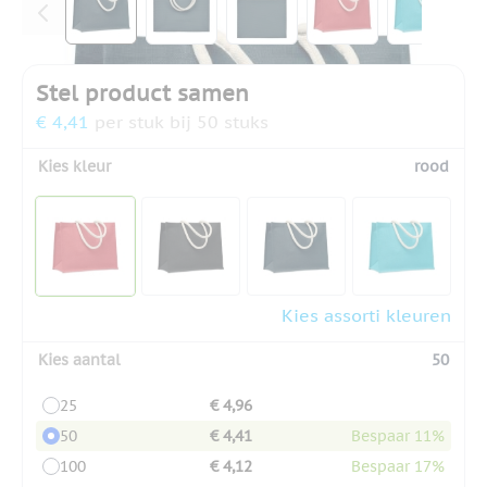
Stel product samen
€ 4,41
per stuk bij 50 stuks
Kies kleur
rood
Kies assorti kleuren
Kies aantal
50
25
€ 4,96
50
€ 4,41
Bespaar 11%
100
€ 4,12
Bespaar 17%