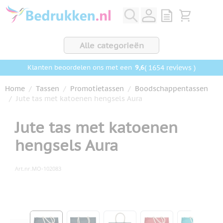
Ga naar de inhoud
View quote, Q
Bekijk wink
Alle categorieën
9,6
( 1654 reviews )
Klanten beoordelen ons met een
Home
/
Tassen
/
Promotietassen
/
Boodschappentassen
/
Jute tas met katoenen hengsels Aura
Jute tas met katoenen
hengsels Aura
Art.nr.
MO-102083
Hoofdafbeelding
Klik om afbeelding op volledig scherm te bekijken
View larger image
View larger image
View larger image
View larger ima
View la