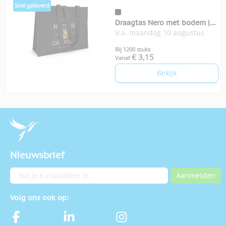
Draagtas Nero met bodem |
V.a. maandag 10 augustus
350-grams
Bij 1200 stuks
€ 3,15
Vanaf
Bekijk
Nieuwsbrief
E-mailadres
Aanmelden
Volg ons ook op: