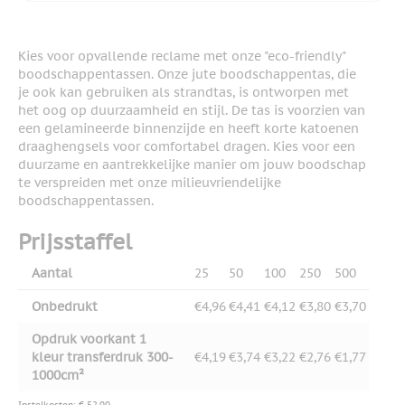
Kies voor opvallende reclame met onze "eco-friendly"
boodschappentassen. Onze jute boodschappentas, die
je ook kan gebruiken als strandtas, is ontworpen met
het oog op duurzaamheid en stijl. De tas is voorzien van
een gelamineerde binnenzijde en heeft korte katoenen
draaghengsels voor comfortabel dragen. Kies voor een
duurzame en aantrekkelijke manier om jouw boodschap
te verspreiden met onze milieuvriendelijke
boodschappentassen.
Prijsstaffel
Aantal
25
50
100
250
500
Onbedrukt
€4,96
€4,41
€4,12
€3,80
€3,70
Opdruk voorkant 1
kleur transferdruk 300-
€4,19
€3,74
€3,22
€2,76
€1,77
1000cm²
Instelkosten: € 52,00