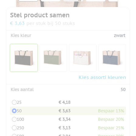
Stel product samen
€ 3,63
per stuk bij 50 stuks
Kies kleur
zwart
Kies assorti kleuren
Kies aantal
50
25
€ 4,18
50
€ 3,63
Bespaar 13%
100
€ 3,34
Bespaar 20%
250
€ 3,13
Bespaar 25%