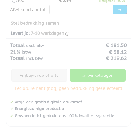
500
€ 2,94
Bespaar 30%
Afwijkend aantal
Stel bedrukking samen
Levertijd:
7-10 werkdagen
Totaal
€ 181,50
excl. btw
21% btw
€ 38,12
Totaal
€ 219,62
incl. btw
Vrijblijvende offerte
In winkelwagen
Let op: Je hebt (nog) geen bedrukking geselecteerd
✔
Altijd een
gratis digitale drukproef
✔
Energiezuinige productie
✔
Gewoon in NL gedrukt
dus 100% kwaliteitsgarantie