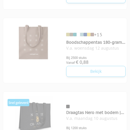
+15
Boodschappentas 180-grams
V.a. woensdag 12 augustus
Cottonel colour++
Bij 2500 stuks
€ 0,88
Vanaf
Bekijk
Draagtas Nero met bodem |
V.a. maandag 10 augustus
350-grams
Bij 1200 stuks