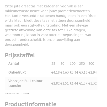
Onze jute draagtas met katoenen voorvak is een
milieubewuste keuze voor jouw promotiebehoeften.
Met korte, versterkte katoenen handgrepen in een frisse
witte kleur, biedt deze tas niet alleen duurzaamheid
maar ook een stijlvolle uitstraling. Met een stevige
gestikte afwerking kan deze tas tot 10 kg dragen,
waardoor hij ideaal is voor allerlei toepassingen. Wat
ons echt onderscheidt, is onze toewijding aan
duurzaamheid.
Prijsstaffel
Aantal
25
50
100
250
500
Onbedrukt
€4,18
€3,63
€3,34
€3,13
€2,94
Voorzijde Full colour
€2,82
€1,51
€1,44
€1,37
€1,32
transfer
Instelkosten: € 44,95
Productinformatie