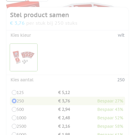
Stel product samen
€ 3,76
per stuk bij 250 stuks
Kies kleur
wit
Kies aantal
250
125
€ 5,12
250
€ 3,76
Bespaar 27%
500
€ 2,94
Bespaar 43%
1000
€ 2,48
Bespaar 52%
2500
€ 2,16
Bespaar 58%
5000
€ 1,98
Bespaar 61%