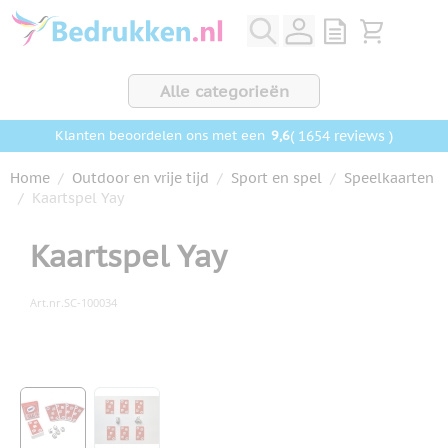
Ga naar de inhoud
View quote, Q
Bekijk wink
Alle categorieën
9,6
( 1654 reviews )
Klanten beoordelen ons met een
Home
/
Outdoor en vrije tijd
/
Sport en spel
/
Speelkaarten
/
Kaartspel Yay
Kaartspel Yay
Art.nr.
SC-100034
Hoofdafbeelding
Klik om afbeelding op volledig scherm te bekijken
View larger image
View larger image