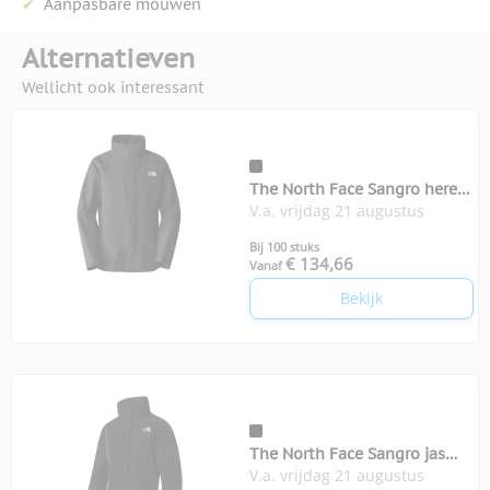
Aanpasbare mouwen
Alternatieven
Wellicht ook interessant
The North Face Sangro heren
V.a. vrijdag 21 augustus
jas
Bij 100 stuks
€ 134,66
Vanaf
Bekijk
The North Face Sangro jas
V.a. vrijdag 21 augustus
dames