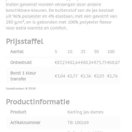
indien gewenst worden vervangen door andere
beschikbare kleuren. De buitenstof van de jas bestaat
uit 96% polyester en 4% elastaan, met een gewicht van
280 g/m², en is gebonden met 100% polyester fleece
voor extra warmte en comfort.
Prijsstaffel
Aantal
5
10
25
50
100
Onbedrukt
€87,23
€82,64
€80,34
€75,75
€68,87
Borst 1 kleur
€3,04
€2,77
€2,36
€2,03
€1,76
transfer
Instelkosten: € 39,95
Productinformatie
Product
Karting jas dames
Artikelnummer
TB-100169