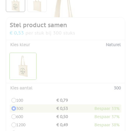
Stel product samen
€ 0,53
per stuk bij 300 stuks
Kies kleur
Naturel
Kies aantal
300
100
€ 0,79
300
€ 0,53
Bespaar 33%
600
€ 0,50
Bespaar 37%
1200
€ 0,49
Bespaar 38%