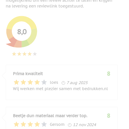
mogelijkheid om een review achter te laten en krijgen
na levering een reviewlink toegestuurd.
8,0
8
Prima kwaliteit
7 augustus 2025
loes
7 aug 2025
Wij werken met plezier samen met bedrukken.nl
8
Beetje dun materiaal maar verder top.
12 november 2024
Gersom
12 nov 2024