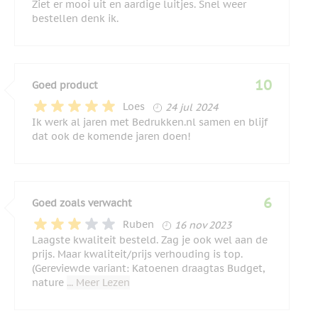
Ziet er mooi uit en aardige luitjes. Snel weer
bestellen denk ik.
10
Goed product
24 juli 2024
Loes
24 jul 2024
Ik werk al jaren met Bedrukken.nl samen en blijf
dat ook de komende jaren doen!
6
Goed zoals verwacht
16 november 2023
Ruben
16 nov 2023
Laagste kwaliteit besteld. Zag je ook wel aan de
prijs. Maar kwaliteit/prijs verhouding is top.
(Gereviewde variant: Katoenen draagtas Budget,
nature
... Meer Lezen