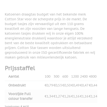
Katoenen draagtas budget van het bekende merk
Cotton Star voor de scherpste prijs in de markt. De
budget tasjes zijn vervaardigd uit een 110 grams
kwaliteit en zijn voorzien van lange hengsels. De
katoenen tasjes drukken wij in onze eigen 100%
energieneutrale drukkerij waardoor je altijd verzekerd
bent van de beste kwaliteit opdrukken en betaalbare
prijzen. Cotton Star tassen worden uitsluitend
geproduceerd in onze ISO gecertificeerde fabriek en wij
maken gebruik van milieuvriendelijk katoen.
Prijsstaffel
Aantal
100
300
600
1200
2400
4800
Onbedrukt
€0,79
€0,53
€0,50
€0,49
€0,47
€0,44
Voorzijde Full
€1,34
€1,27
€1,26
€1,16
€1,16
€1,14
colour transfer
Instelkosten: € 44,95