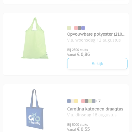
Opvouwbare polyester (210D)
V.a. woensdag 12 augustus
boodschappentas
Bij 2500 stuks
€ 0,86
Vanaf
Bekijk
+7
Carolina katoenen draagtas
V.a. dinsdag 18 augustus
Bij 5000 stuks
€ 0,55
Vanaf