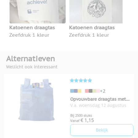
Katoenen draagtas
Katoenen draagtas
Zeefdruk 1 kleur
Zeefdruk 1 kleur
Alternatieven
Wellicht ook interessant
+2
Opvouwbare draagtas met
V.a. woensdag 12 augustus
karabijnhaakje
Bij 2500 stuks
€ 1,15
Vanaf
Bekijk