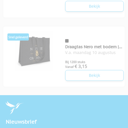
Bekijk
Draagtas Nero met bodem |
V.a. maandag 10 augustus
350-grams
Bij 1200 stuks
€ 3,15
Vanaf
Bekijk
Nieuwsbrief