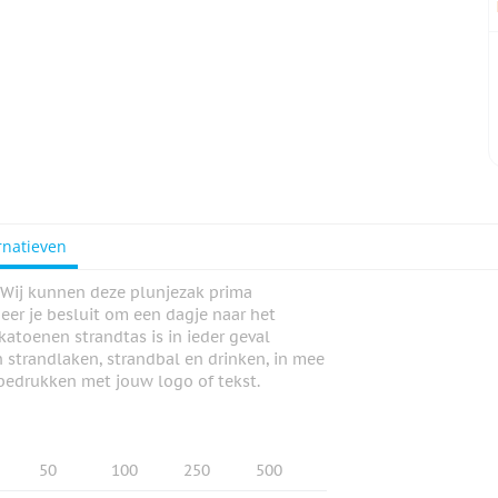
rnatieven
 Wij kunnen deze plunjezak prima
er je besluit om een dagje naar het
katoenen strandtas is in ieder geval
n strandlaken, strandbal en drinken, in mee
 bedrukken met jouw logo of tekst.
50
100
250
500