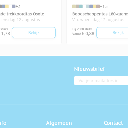
+3
+15
ade trekkoordtas Osole
Boodschappentas 180-gram
woensdag 12 augustus
V.a. woensdag 12 augustus
Cottonel colour++
 stuks
Bij 2500 stuks
Bekijk
Bekijk
 1,78
€ 0,88
Vanaf
Nieuwsbrief
E-mailadres
nfo
Algemeen
Contact