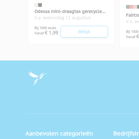
Odessa mini-draagtas gerecycled
Fairtr
V.a. woensdag 12 augustus
katoen
V.a. 
Bij 1000 stuks
Bekijk
Bij 1000
€ 1,99
Vanaf
€
Vanaf
Aanbevolen categorieën
Bedrijfsi