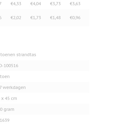
7
€4,33
€4,04
€3,73
€3,63
6
€2,02
€1,73
€1,48
€0,96
toenen strandtas
O-100516
toen
7 werkdagen
 x 45 cm
0 gram
1639