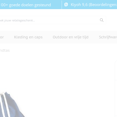
Kiyoh 9,6 (Beoordelingen
100+ goede doelen gesteund
or
Kleding en caps
Outdoor en vrije tijd
Schrijfwa
ndtas
cherm te bekijken