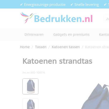
Ga naar de inhoud
✔ Energiezuinige productie
✔ Snelle levering
✔ 
Drinkwaren
Gadgets en premiums
Kanto
Home
/
Tassen
/
Katoenen tassen
/
Katoenen stra
Katoenen strandtas
Art.nr.
MO-100516
Hoofdafbeelding
Klik om afbeelding op volledig s
View larger image
View larger image