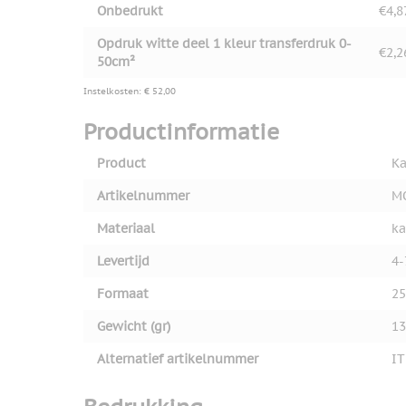
Onbedrukt
€4,8
Opdruk witte deel 1 kleur transferdruk 0-
€2,2
50cm²
Instelkosten: € 52,00
Productinformatie
Product
Ka
Artikelnummer
M
Materiaal
ka
Levertijd
4-
Formaat
25
Gewicht (gr)
13
Alternatief artikelnummer
IT