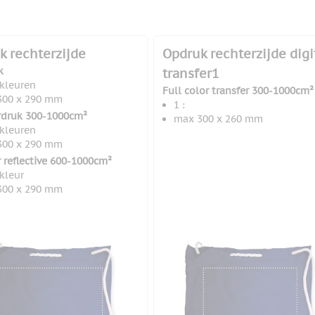
k rechterzijde
Opdruk rechterzijde digi
k
transfer1
 kleuren
Full color transfer 300-1000cm²
300 x 290 mm
1 :
rdruk 300-1000cm²
max 300 x 260 mm
 kleuren
300 x 290 mm
r reflective 600-1000cm²
 kleur
300 x 290 mm