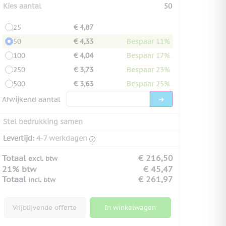
Kies aantal
50
25
€ 4,87
50
€ 4,33
Bespaar 11%
100
€ 4,04
Bespaar 17%
250
€ 3,73
Bespaar 23%
500
€ 3,63
Bespaar 25%
Afwijkend aantal
Stel bedrukking samen
Levertijd:
4-7 werkdagen
Totaal
€ 216,50
excl. btw
21% btw
€ 45,47
Totaal
€ 261,97
incl. btw
Vrijblijvende offerte
In winkelwagen