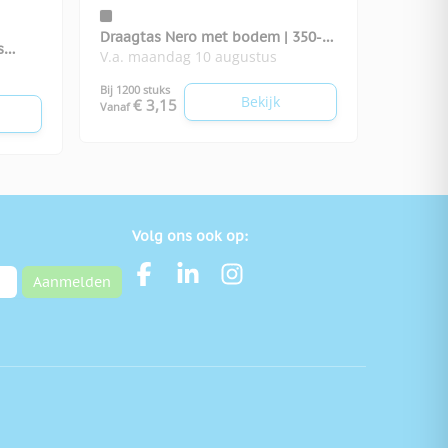
Draagtas Nero met bodem | 350-
s
V.a. maandag 10 augustus
grams
Bij 1200 stuks
Bekijk
€ 3,15
Vanaf
Volg ons ook op:
Aanmelden