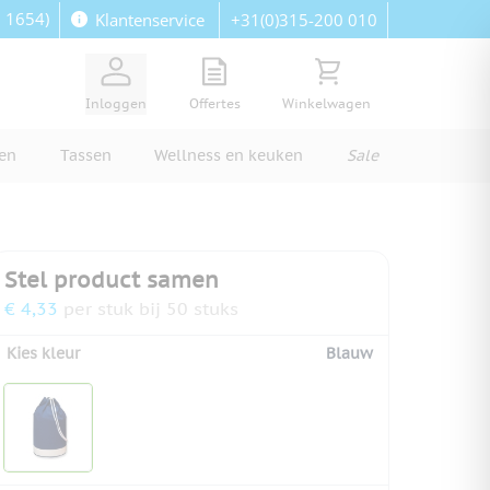
: 1654)
+31(0)315-200 010
Klantenservice
View quote, Quote is empty
Bekijk winkelwagen, Wi
Inloggen
Offertes
Winkelwagen
ren
Tassen
Wellness en keuken
Sale
Stel product samen
€ 4,33
per stuk bij 50 stuks
Kies kleur
Blauw