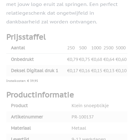
met jouw logo eruit zal springen. Een perfect
relatiegeschenk dat ongetwijfeld in
dankbaarheid zal worden ontvangen.
Prijsstaffel
Aantal
250
500
1000
2500
5000
Onbedrukt
€0,79
€0,75
€0,68
€0,64
€0,60
Deksel Digitaal druk 1
€0,17
€0,16
€0,15
€0,13
€0,10
Instelkosten: € 39,95
Productinformatie
Product
Klein snoepblikje
Artikelnummer
PR-100137
Materiaal
Metaal
Levertijd
9-12 werkdagen