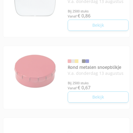
V.a. donderdag 13 augustus
100 suikervrije mintjes
Bij 2500 stuks
€ 0,86
Vanaf
Bekijk
Rond metalen snoepblikje
V.a. donderdag 13 augustus
Bij 2500 stuks
€ 0,67
Vanaf
Bekijk