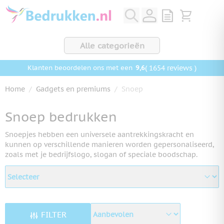
Ga naar de inhoud
View quote, Q
Bekijk wink
Alle categorieën
9,6
( 1654 reviews )
Klanten beoordelen ons met een
Home
/
Gadgets en premiums
/
Snoep
Snoep bedrukken
Snoepjes hebben een universele aantrekkingskracht en
kunnen op verschillende manieren worden gepersonaliseerd,
zoals met je bedrijfslogo, slogan of speciale boodschap.
FILTER