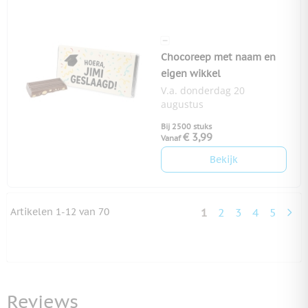
Chocoreep met naam en
eigen wikkel
V.a. donderdag 20
augustus
Bij 2500 stuks
€ 3,99
Vanaf
Bekijk
Artikelen
1
-
12
van
70
1
2
3
4
5
U lees momenteel 
Pagina
Pagina
Pagina
Pagina
Reviews