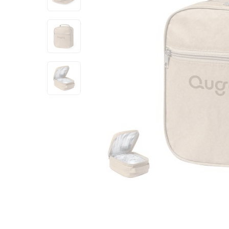
View larger image
View larger image