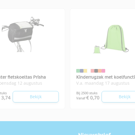
ter fietskoeltas Prisha
Kinderrugzak met koelfunct
woensdag 12 augustus
V.a. maandag 17 augustus
stuks
Bij 2500 stuks
Bekijk
Bekijk
 3,74
€ 0,70
Vanaf