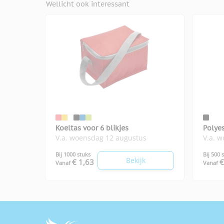
Wellicht ook interessant
Koeltas voor 6 blikjes
Polyes
V.a. woensdag 12 augustus
V.a. 
Bij 1000 stuks
Bij 500 
Bekijk
€ 1,63
€
Vanaf
Vanaf