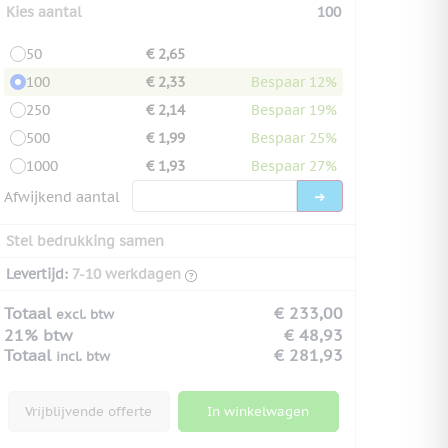
Kies aantal
100
50
€ 2,65
100
€ 2,33
Bespaar 12%
250
€ 2,14
Bespaar 19%
500
€ 1,99
Bespaar 25%
1000
€ 1,93
Bespaar 27%
Afwijkend aantal
Stel bedrukking samen
Levertijd:
7-10 werkdagen
Totaal
€ 233,00
excl. btw
21% btw
€ 48,93
Totaal
€ 281,93
incl. btw
Vrijblijvende offerte
In winkelwagen