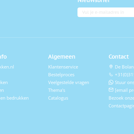
Nieuwsbrief
E-mailadres
nfo
Algemeen
Contact
kken.nl
Klantenservice
De Bolan
Bestelproces
+31(0)31
eken
Veelgestelde vragen
Stuur ons
en
Thema's
[email pr
elen bedrukken
Catalogus
Bezoek onz
Contactpagi