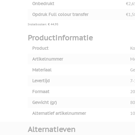
Onbedrukt
€2,6
Opdruk Full colour transfer
€1,5
Instelkosten: € 44,95
Productinformatie
Product
Ko
Artikelnummer
M
Materiaal
Ge
Levertijd
7-
Formaat
20
Gewicht (gr)
80
Alternatief artikelnummer
10
Alternatieven