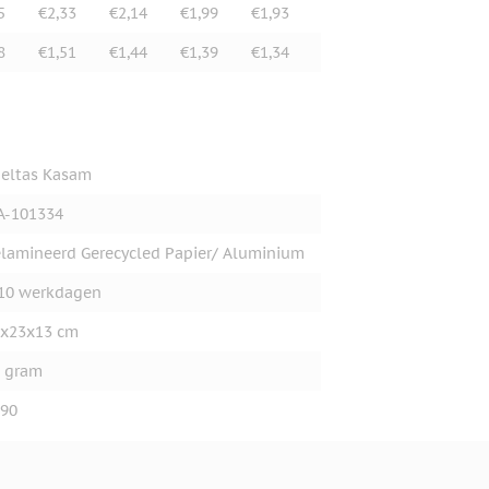
5
€2,33
€2,14
€1,99
€1,93
8
€1,51
€1,44
€1,39
€1,34
eltas Kasam
A-101334
lamineerd Gerecycled Papier/ Aluminium
10 werkdagen
x23x13 cm
 gram
90