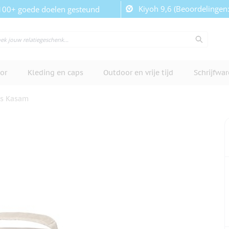
Kiyoh 9,6 (Beoordelingen
100+ goede doelen gesteund
or
Kleding en caps
Outdoor en vrije tijd
Schrijfwa
as Kasam
cherm te bekijken