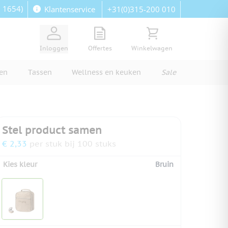
: 1654)
+31(0)315-200 010
Klantenservice
View quote, Quote is empty
Bekijk winkelwagen, Wi
Inloggen
Offertes
Winkelwagen
ren
Tassen
Wellness en keuken
Sale
Stel product samen
€ 2,33
per stuk bij 100 stuks
Kies kleur
Bruin