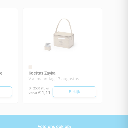
ie
Koeltas Zayka
V.a. maandag 17 augustus
Bij 2500 stuks
Bekijk
€ 1,11
Vanaf
Volg ons ook op: