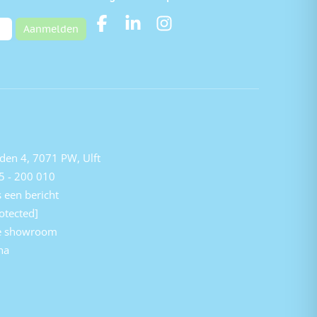
Aanmelden
den 4, 7071 PW, Ulft
5 - 200 010
 een bericht
otected]
e showroom
na