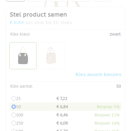
Stel product samen
€ 6,84
per stuk bij 50 stuks
Kies kleur
zwart
Kies assorti kleuren
Kies aantal
50
25
€ 7,22
50
€ 6,84
Bespaar 5%
100
€ 6,46
Bespaar 11%
250
€ 6,08
Bespaar 16%