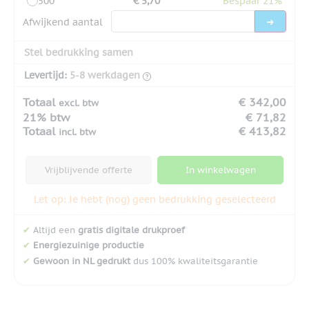
500
€ 5,70
Bespaar 21%
Afwijkend aantal
Stel bedrukking samen
Levertijd:
5-8 werkdagen
Totaal
€ 342,00
excl. btw
21% btw
€ 71,82
Totaal
€ 413,82
incl. btw
Vrijblijvende offerte
In winkelwagen
Let op: Je hebt (nog) geen bedrukking geselecteerd
✔
Altijd een
gratis digitale drukproef
✔
Energiezuinige productie
✔
Gewoon in NL gedrukt
dus 100% kwaliteitsgarantie