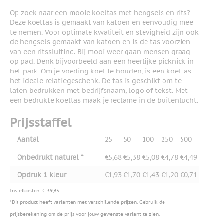
Op zoek naar een mooie koeltas met hengsels en rits?
Deze koeltas is gemaakt van katoen en eenvoudig mee
te nemen. Voor optimale kwaliteit en stevigheid zijn ook
de hengsels gemaakt van katoen en is de tas voorzien
van een ritssluiting. Bij mooi weer gaan mensen graag
op pad. Denk bijvoorbeeld aan een heerlijke picknick in
het park. Om je voeding koel te houden, is een koeltas
het ideale relatiegeschenk. De tas is geschikt om te
laten bedrukken met bedrijfsnaam, logo of tekst. Met
een bedrukte koeltas maak je reclame in de buitenlucht.
Prijsstaffel
Aantal
25
50
100
250
500
Onbedrukt naturel *
€5,68
€5,38
€5,08
€4,78
€4,49
Opdruk 1 kleur
€1,93
€1,70
€1,43
€1,20
€0,71
Instelkosten: € 39,95
*Dit product heeft varianten met verschillende prijzen. Gebruik de
prijsberekening om de prijs voor jouw gewenste variant te zien.