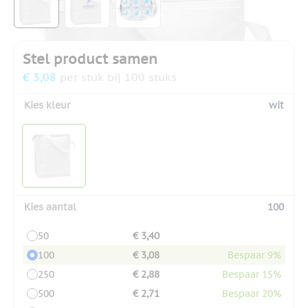
Stel product samen
€ 3,08
per stuk bij 100 stuks
Kies kleur
wit
Kies aantal
100
50
€ 3,40
100
€ 3,08
Bespaar 9%
250
€ 2,88
Bespaar 15%
500
€ 2,71
Bespaar 20%