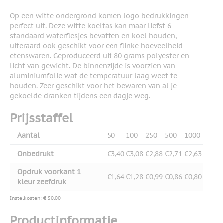
Op een witte ondergrond komen logo bedrukkingen
perfect uit. Deze witte koeltas kan maar liefst 6
standaard waterflesjes bevatten en koel houden,
uiteraard ook geschikt voor een flinke hoeveelheid
etenswaren. Geproduceerd uit 80 grams polyester en
licht van gewicht. De binnenzijde is voorzien van
aluminiumfolie wat de temperatuur laag weet te
houden. Zeer geschikt voor het bewaren van al je
gekoelde dranken tijdens een dagje weg.
Prijsstaffel
Aantal
50
100
250
500
1000
Onbedrukt
€3,40
€3,08
€2,88
€2,71
€2,63
Opdruk voorkant 1
€1,64
€1,28
€0,99
€0,86
€0,80
kleur zeefdruk
Instelkosten: € 50,00
Productinformatie