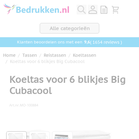
Ga naar de inhoud
View quote, Q
Bekijk wink
Alle categorieën
9,6
( 1654 reviews )
Klanten beoordelen ons met een
Home
/
Tassen
/
Reistassen
/
Koeltassen
/
Koeltas voor 6 blikjes Big Cubacool
Koeltas voor 6 blikjes Big
Cubacool
Art.nr.
MO-100884
Hoofdafbeelding
Klik om afbeelding op volledig scherm te bekijken
View larger image
View larger image
View larger image