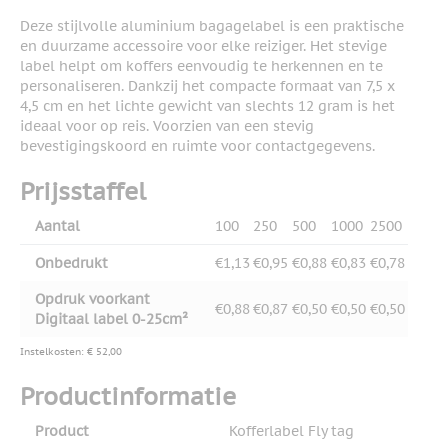
Deze stijlvolle aluminium bagagelabel is een praktische
en duurzame accessoire voor elke reiziger. Het stevige
label helpt om koffers eenvoudig te herkennen en te
personaliseren. Dankzij het compacte formaat van 7,5 x
4,5 cm en het lichte gewicht van slechts 12 gram is het
ideaal voor op reis. Voorzien van een stevig
bevestigingskoord en ruimte voor contactgegevens.
Prijsstaffel
Aantal
100
250
500
1000
2500
Onbedrukt
€1,13
€0,95
€0,88
€0,83
€0,78
Opdruk voorkant
€0,88
€0,87
€0,50
€0,50
€0,50
Digitaal label 0-25cm²
Instelkosten: € 52,00
Productinformatie
Product
Kofferlabel Fly tag