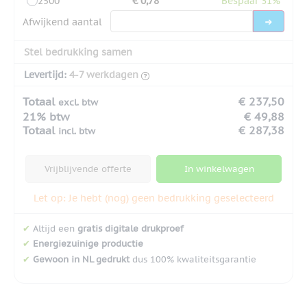
2500
€ 0,78
Bespaar 31%
Afwijkend aantal
Stel bedrukking samen
Levertijd:
4-7 werkdagen
Totaal
€ 237,50
excl. btw
21% btw
€ 49,88
Totaal
€ 287,38
incl. btw
Vrijblijvende offerte
In winkelwagen
Let op: Je hebt (nog) geen bedrukking geselecteerd
✔
Altijd een
gratis digitale drukproef
✔
Energiezuinige productie
✔
Gewoon in NL gedrukt
dus 100% kwaliteitsgarantie