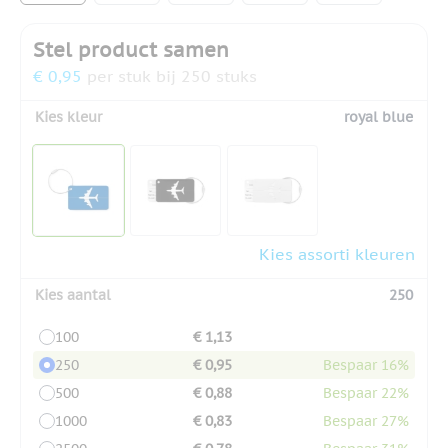
Stel product samen
€ 0,95
per stuk bij 250 stuks
Kies kleur
royal blue
Kies assorti kleuren
Kies aantal
250
100
€ 1,13
250
€ 0,95
Bespaar 16%
500
€ 0,88
Bespaar 22%
1000
€ 0,83
Bespaar 27%