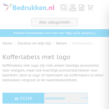
Ga naar de inhoud
View quote, Q
Bekijk wink
Alle categorieën
9,6
( 1654 reviews )
Klanten beoordelen ons met een
Home
/
Outdoor en vrije tijd
/
Reizen
/
Kofferlabels
Kofferlabels met logo
Kofferlabels met logo zijn niet alleen handige accessoires
voor reizigers, maar ook krachtige promotieartikelen voor
bedrijven. Door je logo of merknaam op kofferlabels te laten
bedrukken, vergroot je de naamsbekendheid.
FILTER