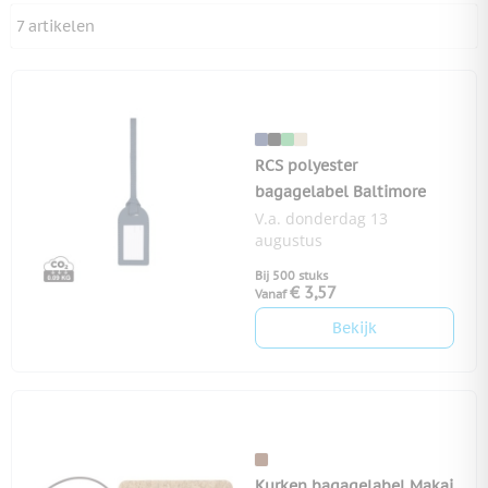
7
artikelen
RCS polyester
bagagelabel Baltimore
V.a. donderdag 13
augustus
Bij 500 stuks
€ 3,57
Vanaf
Bekijk
Kurken bagagelabel Makai