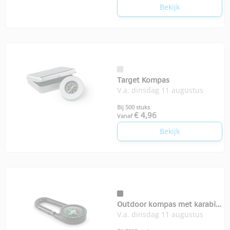
Bekijk
Target Kompas
V.a. dinsdag 11 augustus
Bij 500 stuks
€ 4,96
Vanaf
Bekijk
Outdoor kompas met karabijn
V.a. dinsdag 11 augustus
Chaco