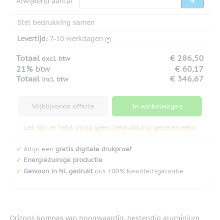
Afwijkend aantal
Stel bedrukking samen
Levertijd:
7-10 werkdagen
Totaal
€ 286,50
excl. btw
21% btw
€ 60,17
Totaal
€ 346,67
incl. btw
Vrijblijvende offerte
In winkelwagen
Let op: Je hebt (nog) geen bedrukking geselecteerd
✔
Altijd een
gratis digitale drukproef
✔
Energiezuinige productie
✔
Gewoon in NL gedrukt
dus 100% kwaliteitsgarantie
Orizons kompas van hoogwaardig, bestendig aluminium