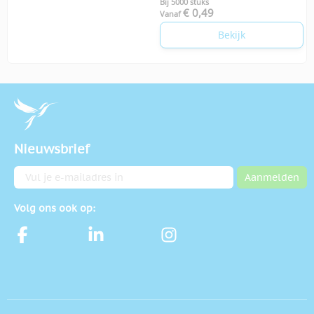
Bij 5000 stuks
€ 0,49
Vanaf
Bekijk
Nieuwsbrief
E-mailadres
Aanmelden
Volg ons ook op: