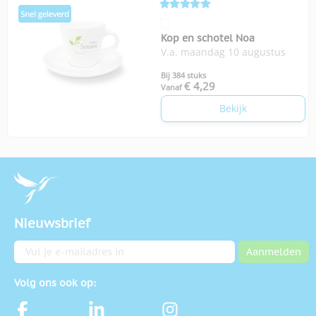
Kop en schotel Noa
V.a. maandag 10 augustus
Bij 384 stuks
€ 4,29
Vanaf
Bekijk
Nieuwsbrief
E-mailadres
Aanmelden
Volg ons ook op: