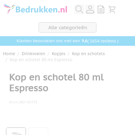
Ga naar de inhoud
View quote, Q
Bekijk wink
Alle categorieën
9,6
( 1654 reviews )
Klanten beoordelen ons met een
Home
/
Drinkwaren
/
Kopjes
/
Kop en schotels
/
Kop en schotel 80 ml Espresso
Kop en schotel 80 ml
Espresso
Art.nr.
MO-101773
Hoofdafbeelding
Klik om afbeelding op volledig scherm te bekijken
View larger image
View larger image