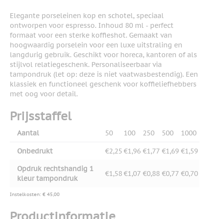
Elegante porseleinen kop en schotel, speciaal
ontworpen voor espresso. Inhoud 80 ml - perfect
formaat voor een sterke koffieshot. Gemaakt van
hoogwaardig porselein voor een luxe uitstraling en
langdurig gebruik. Geschikt voor horeca, kantoren of als
stijlvol relatiegeschenk. Personaliseerbaar via
tampondruk (let op: deze is niet vaatwasbestendig). Een
klassiek en functioneel geschenk voor koffieliefhebbers
met oog voor detail.
Prijsstaffel
Aantal
50
100
250
500
1000
Onbedrukt
€2,25
€1,96
€1,77
€1,69
€1,59
Opdruk rechtshandig 1
€1,58
€1,07
€0,88
€0,77
€0,70
kleur tampondruk
Instelkosten: € 45,00
Productinformatie