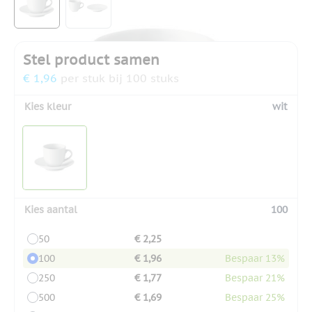
Stel product samen
€ 1,96
per stuk bij 100 stuks
Kies kleur
wit
Kies aantal
100
50
€ 2,25
100
€ 1,96
Bespaar 13%
250
€ 1,77
Bespaar 21%
500
€ 1,69
Bespaar 25%