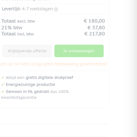
Levertijd:
4-7 werkdagen
Totaal
€ 180,00
excl. btw
21% btw
€ 37,80
Totaal
€ 217,80
incl. btw
Vrijblijvende offerte
In winkelwagen
Let op: Je hebt (nog) geen bedrukking geselecteerd
✔
Altijd een
gratis digitale drukproef
✔
Energiezuinige productie
✔
Gewoon in NL gedrukt
dus 100%
kwaliteitsgarantie