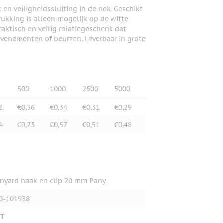
n veiligheidssluiting in de nek. Geschikt
rukking is alleen mogelijk op de witte
praktisch en veilig relatiegeschenk dat
 evenementen of beurzen. Leverbaar in grote
500
1000
2500
5000
2
€0,36
€0,34
€0,31
€0,29
4
€0,73
€0,57
€0,51
€0,48
nyard haak en clip 20 mm Pany
O-101938
ET