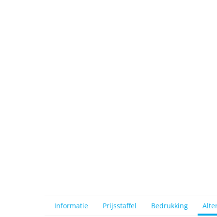
View larger image
View larger image
View larger image
Informatie
Prijsstaffel
Bedrukking
Alte