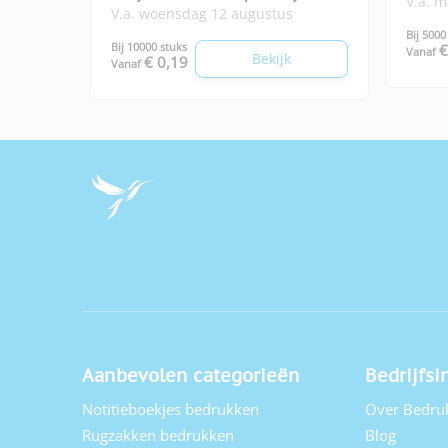
V.a. 
V.a. woensdag 12 augustus
Bij 5000
Bij 10000 stuks
€
Vanaf
Bekijk
€ 0,19
Vanaf
Aanbevolen categorieën
Bedrijfsi
Notitieboekjes bedrukken
Over Bedru
Rugzakken bedrukken
Blog