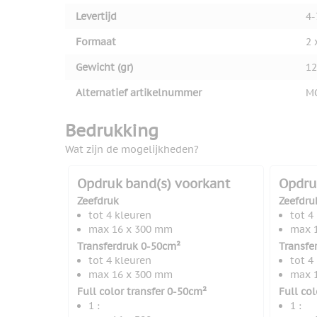
Levertijd
4-
Formaat
2 
Gewicht (gr)
12
Alternatief artikelnummer
M
Bedrukking
Wat zijn de mogelijkheden?
Opdruk band(s) voorkant
Opdru
Zeefdruk
Zeefdru
tot 4 kleuren
tot 4
max 16 x 300 mm
max 
Transferdruk 0-50cm²
Transfe
tot 4 kleuren
tot 4
max 16 x 300 mm
max 
Full color transfer 0-50cm²
Full co
1 :
1 :