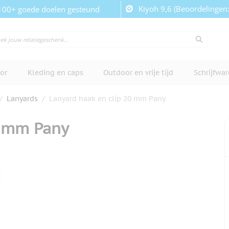
Kiyoh 9,6 (Beoordelingen
100+ goede doelen gesteund
or
Kleding en caps
Outdoor en vrije tijd
Schrijfwa
/
Lanyards
/
Lanyard haak en clip 20 mm Pany
0 mm Pany
cherm te bekijken