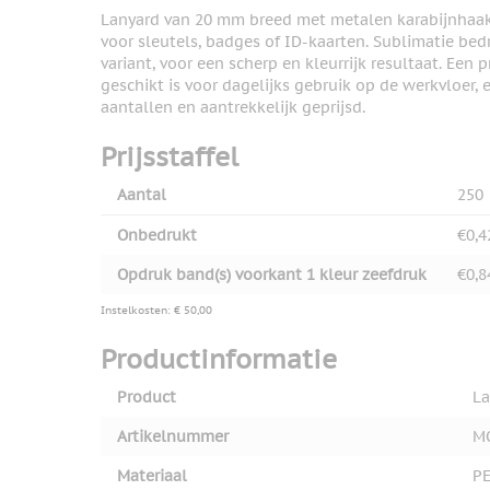
Lanyard van 20 mm breed met metalen karabijnhaak e
voor sleutels, badges of ID-kaarten. Sublimatie bed
variant, voor een scherp en kleurrijk resultaat. Een 
geschikt is voor dagelijks gebruik op de werkvloer,
aantallen en aantrekkelijk geprijsd.
Prijsstaffel
Aantal
250
Onbedrukt
€0,4
Opdruk band(s) voorkant 1 kleur zeefdruk
€0,8
Instelkosten: € 50,00
Productinformatie
Product
La
Artikelnummer
M
Materiaal
P