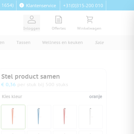
: 1654)
+31(0)315-200 010
Klantenservice
View quote, Quote is empty
Bekijk winkelwagen, Wi
Inloggen
Offertes
Winkelwagen
ren
Tassen
Wellness en keuken
Sale
Stel product samen
€ 0,36
per stuk bij 500 stuks
Kies kleur
oranje