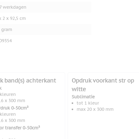
7 werkdagen
x 2 x 92,5 cm
 gram
O9354
k band(s) achterkant
Opdruk voorkant str op
k
witte
 kleuren
Sublimatie
16 x 300 mm
tot 1 kleur
rdruk 0-50cm²
max 20 x 300 mm
 kleuren
16 x 300 mm
lor transfer 0-50cm²