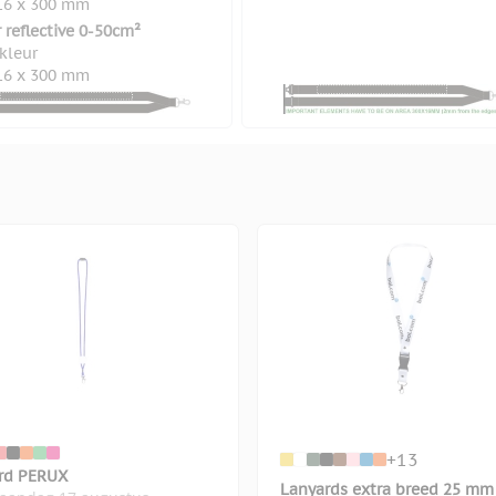
16 x 300 mm
 reflective 0-50cm²
 kleur
16 x 300 mm
+13
rd PERUX
Lanyards extra breed 25 mm