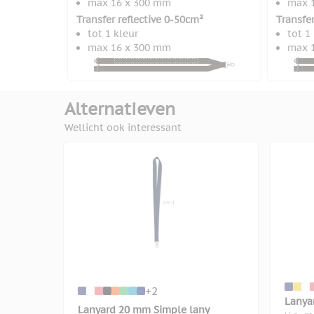
max 16 x 300 mm
max 
Transfer reflective 0-50cm²
Transfer
tot 1 kleur
tot 1
max 16 x 300 mm
max 
Alternatieven
Wellicht ook interessant
+2
Lanya
Lanyard 20 mm Simple lany