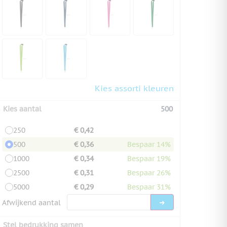
Kies assorti kleuren
Kies aantal
500
250
€ 0,42
500
€ 0,36
Bespaar 14%
1000
€ 0,34
Bespaar 19%
2500
€ 0,31
Bespaar 26%
5000
€ 0,29
Bespaar 31%
Afwijkend aantal
Stel bedrukking samen