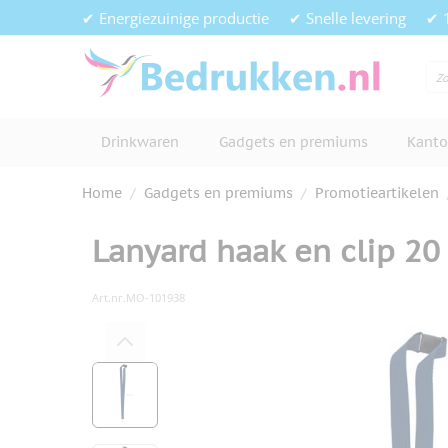
Ga naar de inhoud
✔ Energiezuinige productie
✔ Snelle levering
✔ 
Drinkwaren
Gadgets en premiums
Kanto
Home
/
Gadgets en premiums
/
Promotieartikelen
Lanyard haak en clip 2
Art.nr.
MO-101938
Hoofdafbeelding
Klik om afbeelding op volledig s
View larger image