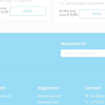
maandag 17 augustus
V.a. donderdag 3 september
 stuks
Bekijk
Bij 5000 stuks
 0,50
Bekijk
€ 0,89
Vanaf
Nieuwsbrief
E-mailadres
nfo
Algemeen
Contact
kken.nl
Klantenservice
De Bolan
Bestelproces
+31(0)31