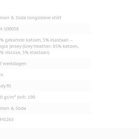
mon & Soda longsleeve shirt
M-100058
% gekamde katoen, 5% elastaan –
ngle jersey (Grey Heather: 85% katoen,
% viscose, 5% elastaan)
7 werkdagen
im
dy fit
0 gr/m² (wit: 190
emon & Soda
EM1265