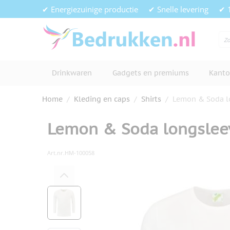
Ga naar de inhoud
✔ Energiezuinige productie
✔ Snelle levering
✔ 
Drinkwaren
Gadgets en premiums
Kanto
Home
/
Kleding en caps
/
Shirts
/
Lemon & Soda lo
Lemon & Soda longsleev
Art.nr.
HM-100058
Hoofdafbeelding
Klik om afbeelding op volledig s
View larger image