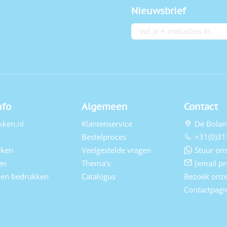
Nieuwsbrief
E-mailadres
nfo
Algemeen
Contact
kken.nl
Klantenservice
De Bolan
Bestelproces
+31(0)31
eken
Veelgestelde vragen
Stuur ons
en
Thema's
[email pr
elen bedrukken
Catalogus
Bezoek onz
Contactpagi