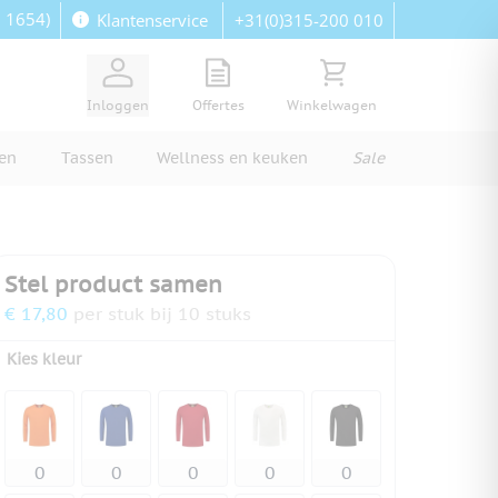
: 1654)
+31(0)315-200 010
Klantenservice
View quote, Quote is empty
Bekijk winkelwagen, Wi
Inloggen
Offertes
Winkelwagen
ren
Tassen
Wellness en keuken
Sale
Stel product samen
€ 17,80
per stuk bij 10 stuks
Kies kleur