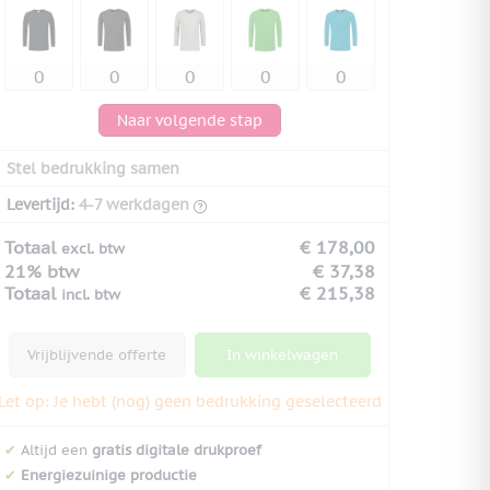
Naar volgende stap
Stel bedrukking samen
Levertijd:
4-7 werkdagen
Totaal
€ 178,00
excl. btw
21% btw
€ 37,38
Totaal
€ 215,38
incl. btw
Vrijblijvende offerte
In winkelwagen
Let op: Je hebt (nog) geen bedrukking geselecteerd
✔
Altijd een
gratis digitale drukproef
✔
Energiezuinige productie