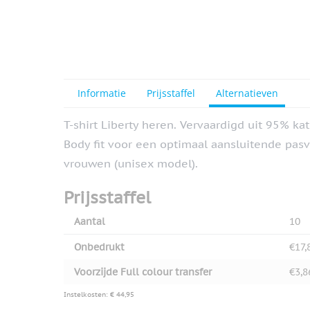
View larger image
View larger image
Informatie
Prijsstaffel
Alternatieven
T-shirt Liberty heren. Vervaardigd uit 95% k
Body fit voor een optimaal aansluitende pas
View larger image
vrouwen (unisex model).
Prijsstaffel
View larger image
Aantal
10
Onbedrukt
€17,
Voorzijde Full colour transfer
€3,8
Instelkosten: € 44,95