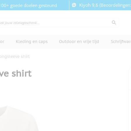
Kiyoh 9,6 (Beoordelingen
100+ goede doelen gesteund
or
Kleding en caps
Outdoor en vrije tijd
Schrijfwa
ngsleeve shirt
e shirt
cherm te bekijken