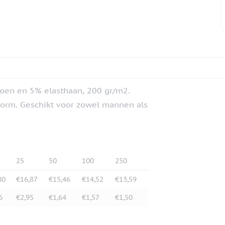
atoen en 5% elasthaan, 200 gr/m2.
vorm. Geschikt voor zowel mannen als
25
50
100
250
80
€16,87
€15,46
€14,52
€13,59
6
€2,95
€1,64
€1,57
€1,50