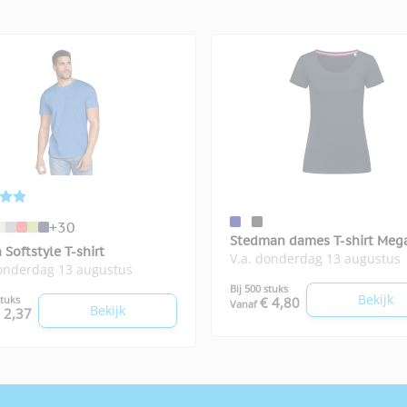
+30
Stedman dames T-shirt Meg
 Softstyle T-shirt
V.a. donderdag 13 augustus
donderdag 13 augustus
Bij 500 stuks
Bekijk
stuks
€ 4,80
Vanaf
Bekijk
 2,37