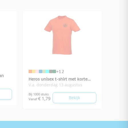
+12
an
Heros unisex t-shirt met korte
V.a. donderdag 13 augustus
mouwen
Bij 1000 stuks
Bekijk
€ 1,79
Vanaf