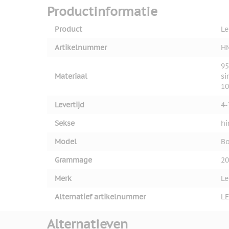
Productinformatie
Product
Le
Artikelnummer
H
95
Materiaal
si
10
Levertijd
4-
Sekse
h
Model
Bo
Grammage
20
Merk
L
Alternatief artikelnummer
L
Alternatieven