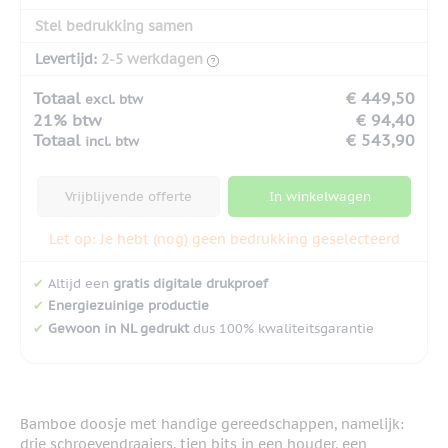
Stel bedrukking samen
Levertijd:
2-5 werkdagen
Totaal
€ 449,50
excl. btw
21% btw
€ 94,40
Totaal
€ 543,90
incl. btw
Vrijblijvende offerte
In winkelwagen
Let op: Je hebt (nog) geen bedrukking geselecteerd
✔
Altijd een
gratis digitale drukproef
✔
Energiezuinige productie
✔
Gewoon in NL gedrukt
dus 100% kwaliteitsgarantie
Bamboe doosje met handige gereedschappen, namelijk:
drie schroevendraaiers, tien bits in een houder, een