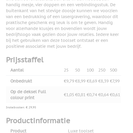
handig mesje, vier doppen en een verbindingsstuk. De
buitenkant van het stevige doosje kunnen we voorzien
van een bedrukking of een lasergravering, waardoor dit
praktische geschenk erg leuk is om te geven. Handig
voor allerhande klusjes en bovendien wordt jouw
bedrijfslogo vaak gezien door jouw relaties. Iedere keer
bij het gebruiken van deze toolset ontstaat er een
positieve associatie met jouw bedrijf.
Prijsstaffel
Aantal
25
50
100
250
500
Onbedrukt
€9,79
€8,99
€8,69
€8,39
€7,99
Op de deksel Full
€1,05
€0,81
€0,74
€0,64
€0,61
colour print
Instelkosten: € 29,95
Productinformatie
Product
Luxe toolset