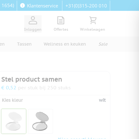
: 1654)
+31(0)315-200 010
Klantenservice
View quote, Quote is empty
Bekijk winkelwagen, Wi
Inloggen
Offertes
Winkelwagen
ren
Tassen
Wellness en keuken
Sale
Stel product samen
€ 0,52
per stuk bij 250 stuks
Kies kleur
wit