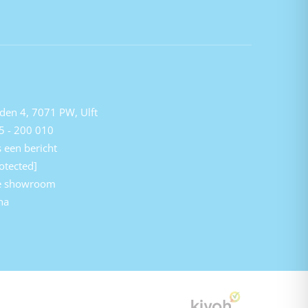
den 4, 7071 PW, Ulft
5 - 200 010
 een bericht
otected]
e showroom
na