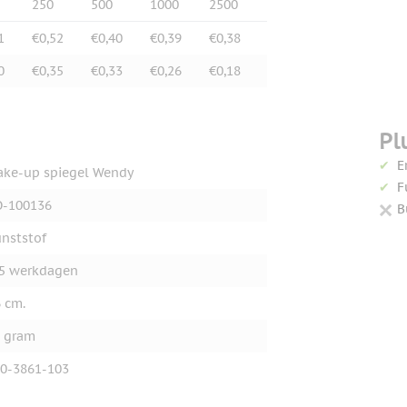
250
500
1000
2500
1
€0,52
€0,40
€0,39
€0,38
0
€0,35
€0,33
€0,26
€0,18
Pl
E
ke-up spiegel Wendy
F
O-100136
B
nststof
5 werkdagen
 cm.
 gram
0-3861-103