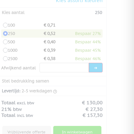
Kies assorti kleuren
Kies aantal
250
100
€ 0,71
250
€ 0,52
Bespaar 27%
500
€ 0,40
Bespaar 44%
1000
€ 0,39
Bespaar 45%
2500
€ 0,38
Bespaar 46%
Afwijkend aantal
Stel bedrukking samen
Levertijd:
2-5 werkdagen
Totaal
€ 130,00
excl. btw
21% btw
€ 27,30
Totaal
€ 157,30
incl. btw
Vrijblijvende offerte
In winkelwagen