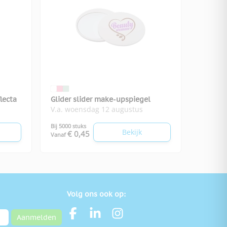
lecta
Glider slider make-upspiegel
V.a. woensdag 12 augustus
Bij 5000 stuks
Bekijk
€ 0,45
Vanaf
Volg ons ook op:
Aanmelden