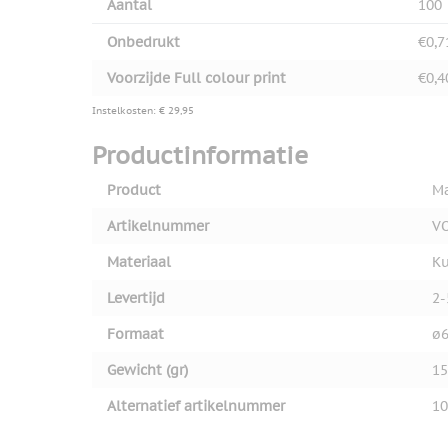
Aantal
100
Onbedrukt
€0,7
Voorzijde Full colour print
€0,4
Instelkosten: € 29,95
Productinformatie
Product
Ma
Artikelnummer
V
Materiaal
Ku
Levertijd
2-
Formaat
ø6
Gewicht (gr)
15
Alternatief artikelnummer
10