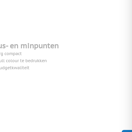
us- en minpunten
rg compact
ull colour te bedrukken
udgetkwaliteit