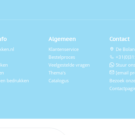
nfo
Algemeen
Contact
kken.nl
Klantenservice
De Bolan
Bestelproces
+31(0)31
eken
Veelgestelde vragen
Stuur ons
en
Thema's
[email pr
elen bedrukken
Catalogus
Bezoek onz
Contactpagi