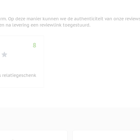
orm. Op deze manier kunnen we de authenticiteit van onze review
en na levering een reviewlink toegestuurd.
8
i 2026
s relatiegeschenk