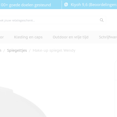
Kiyoh 9,6 (Beoordelingen
100+ goede doelen gesteund
or
Kleding en caps
Outdoor en vrije tijd
Schrijfwa
n
/
Spiegeltjes
/
Make-up spiegel Wendy
cherm te bekijken