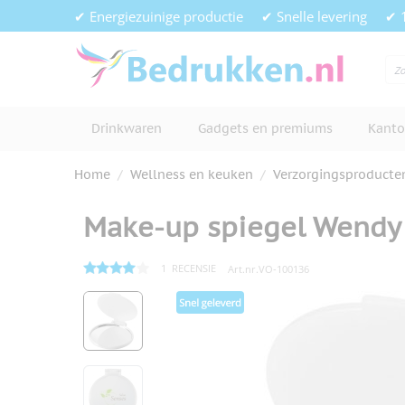
Ga naar de inhoud
✔ Energiezuinige productie
✔ Snelle levering
✔ 
Drinkwaren
Gadgets en premiums
Kanto
Home
/
Wellness en keuken
/
Verzorgingsproducte
Make-up spiegel Wendy
1
RECENSIE
Art.nr.
VO-100136
Hoofdafbeelding
Klik om afbeelding op volledig s
View larger image
View larger image