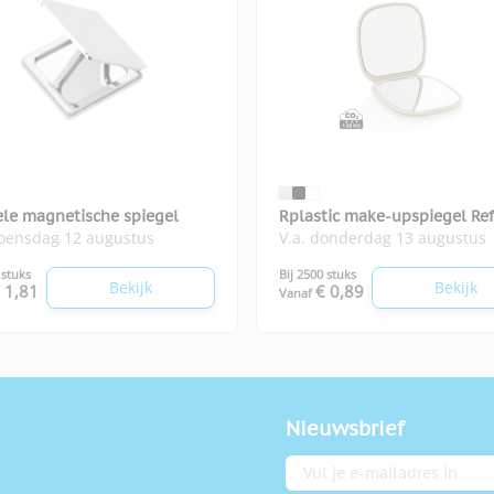
le magnetische spiegel
Rplastic make-upspiegel Ref
woensdag 12 augustus
V.a. donderdag 13 augustus
 stuks
Bij 2500 stuks
Bekijk
Bekijk
 1,81
€ 0,89
Vanaf
Nieuwsbrief
E-mailadres