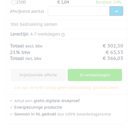
2500
€ 1,04
Bespaar 24%
Afwijkend aantal
Stel bedrukking samen
Levertijd:
4-7 werkdagen
Totaal
€ 302,50
excl. btw
21% btw
€ 63,53
Totaal
€ 366,03
incl. btw
Vrijblijvende offerte
In winkelwagen
Let op: Je hebt (nog) geen bedrukking geselecteerd
✔
Altijd een
gratis digitale drukproef
✔
Energiezuinige productie
✔
Gewoon in NL gedrukt
dus 100% kwaliteitsgarantie