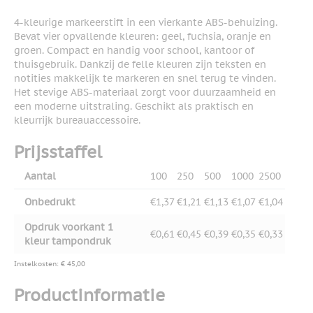
4-kleurige markeerstift in een vierkante ABS-behuizing.
Bevat vier opvallende kleuren: geel, fuchsia, oranje en
groen. Compact en handig voor school, kantoor of
thuisgebruik. Dankzij de felle kleuren zijn teksten en
notities makkelijk te markeren en snel terug te vinden.
Het stevige ABS-materiaal zorgt voor duurzaamheid en
een moderne uitstraling. Geschikt als praktisch en
kleurrijk bureauaccessoire.
Prijsstaffel
Aantal
100
250
500
1000
2500
Onbedrukt
€1,37
€1,21
€1,13
€1,07
€1,04
Opdruk voorkant 1
€0,61
€0,45
€0,39
€0,35
€0,33
kleur tampondruk
Instelkosten: € 45,00
Productinformatie