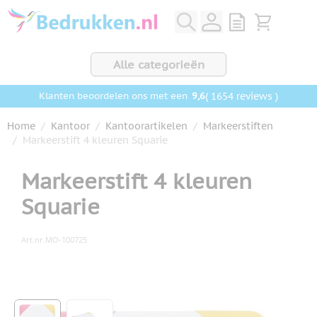
Ga naar de inhoud
View quote, Q
Bekijk wink
Alle categorieën
9,6
( 1654 reviews )
Klanten beoordelen ons met een
Home
/
Kantoor
/
Kantoorartikelen
/
Markeerstiften
/
Markeerstift 4 kleuren Squarie
Markeerstift 4 kleuren
Squarie
Art.nr.
MO-100725
Hoofdafbeelding
Klik om afbeelding op volledig scherm te bekijken
View larger image
View larger image