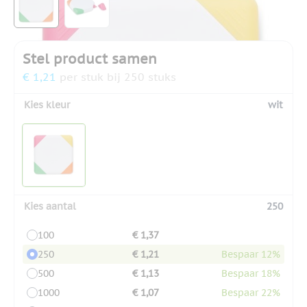
Stel product samen
€ 1,21
per stuk bij 250 stuks
Kies kleur
wit
Kies aantal
250
100
€ 1,37
250
€ 1,21
Bespaar 12%
500
€ 1,13
Bespaar 18%
1000
€ 1,07
Bespaar 22%