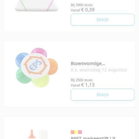
Bij 5000 stuks
€ 0,39
Vanaf
Bekijk
Bloemvormige
V.a. woensdag 12 augustus
markeerstiftenset
Bij 2500 stuks
€ 1,13
Vanaf
Bekijk
RPET markeerstift Lit