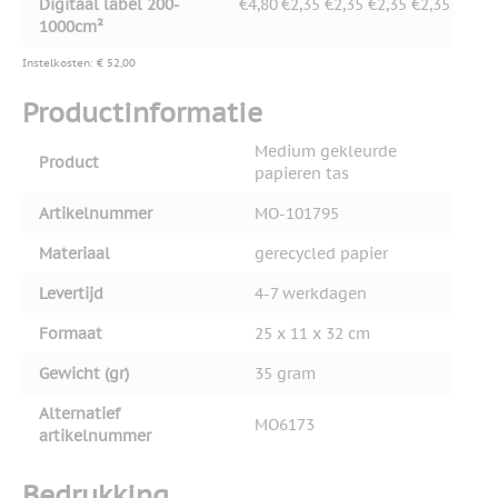
Digitaal label 200-
€4,80
€2,35
€2,35
€2,35
€2,35
1000cm²
Instelkosten: € 52,00
Productinformatie
Medium gekleurde
Product
papieren tas
Artikelnummer
MO-101795
Materiaal
gerecycled papier
Levertijd
4-7 werkdagen
Formaat
25 x 11 x 32 cm
Gewicht (gr)
35 gram
Alternatief
MO6173
artikelnummer
Bedrukking