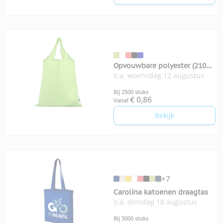
Opvouwbare polyester (210D)
V.a. woensdag 12 augustus
boodschappentas
Bij 2500 stuks
€ 0,86
Vanaf
Bekijk
+7
Carolina katoenen draagtas
V.a. dinsdag 18 augustus
Bij 5000 stuks