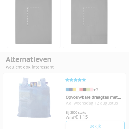
Alternatieven
Wellicht ook interessant
+2
Opvouwbare draagtas met
V.a. woensdag 12 augustus
karabijnhaakje
Bij 2500 stuks
€ 1,15
Vanaf
Bekijk