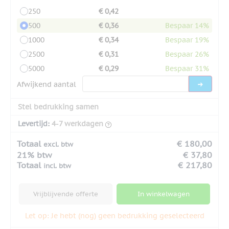
250
€ 0,42
500
€ 0,36
Bespaar 14%
1000
€ 0,34
Bespaar 19%
2500
€ 0,31
Bespaar 26%
5000
€ 0,29
Bespaar 31%
Afwijkend aantal
Stel bedrukking samen
Levertijd:
4-7 werkdagen
Totaal
€ 180,00
excl. btw
21% btw
€ 37,80
Totaal
€ 217,80
incl. btw
Vrijblijvende offerte
In winkelwagen
Let op: Je hebt (nog) geen bedrukking geselecteerd