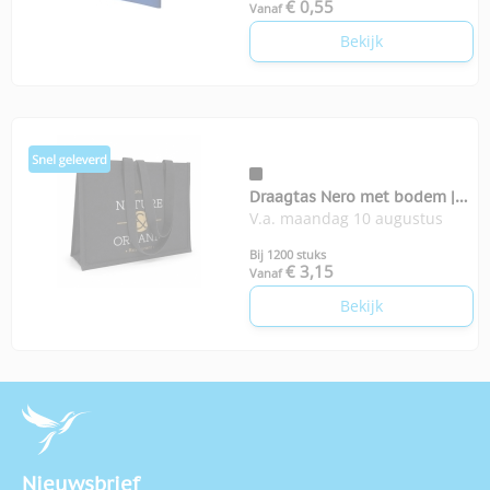
€ 0,55
Vanaf
Bekijk
Draagtas Nero met bodem |
V.a. maandag 10 augustus
350-grams
Bij 1200 stuks
€ 3,15
Vanaf
Bekijk
Nieuwsbrief