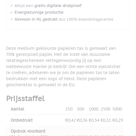
✔
Altijd een
gratis digitale drukproef
✔
Energiezuinige productie
✔
Gewoon in NL gedrukt
dus 100% kwaliteitsgarantie
Deze medium gekleurde papieren tas is gemaakt van
70% gerecycled papier. Met de inzet van duurzame
relatiegeschenken vertegenwoordig jij op een
welbewuste manier je bedrijf. Om een echte eyecatcher
te creëren, adviseren we je om de papieren tas te laten
bedrukken met een logo of tekst. Deze papieren
geschenktas is gemaakt in de EU.
Prijsstaffel
Aantal
250
500
1000
2500
5000
Onbedrukt
€0,42
€0,36
€0,34
€0,31
€0,29
Opdruk voorkant