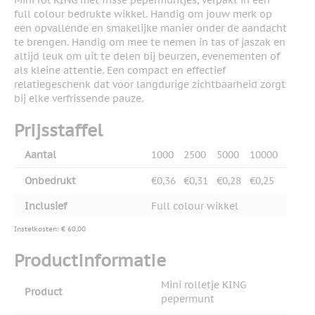
Mini rol KING met frisse pepermuntjes, verpakt in een
full colour bedrukte wikkel. Handig om jouw merk op
een opvallende en smakelijke manier onder de aandacht
te brengen. Handig om mee te nemen in tas of jaszak en
altijd leuk om uit te delen bij beurzen, evenementen of
als kleine attentie. Een compact en effectief
relatiegeschenk dat voor langdurige zichtbaarheid zorgt
bij elke verfrissende pauze.
Prijsstaffel
Aantal
1000
2500
5000
10000
Onbedrukt
€0,36
€0,31
€0,28
€0,25
Inclusief
Full colour wikkel
Instelkosten: € 60,00
Productinformatie
Mini rolletje KING
Product
pepermunt