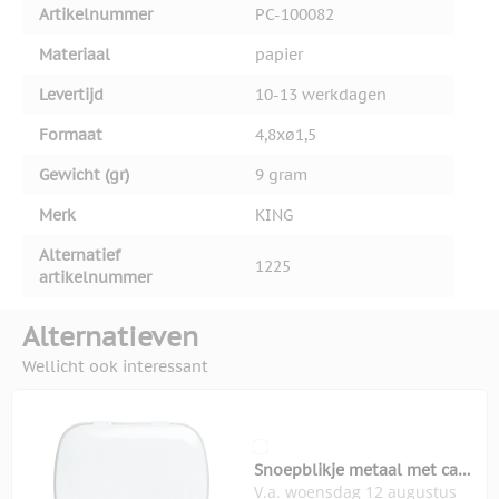
Artikelnummer
PC-100082
Materiaal
papier
Levertijd
10-13 werkdagen
Formaat
4,8xø1,5
Gewicht (gr)
9 gram
Merk
KING
Alternatief
1225
artikelnummer
Alternatieven
Wellicht ook interessant
Snoepblikje metaal met ca
V.a. woensdag 12 augustus
100 suikervrije mintjes