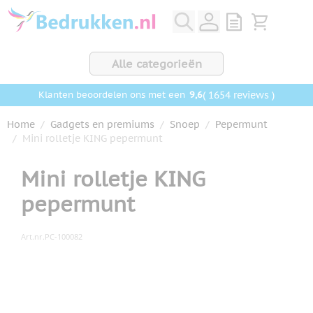
Ga naar de inhoud
View quote, Q
Bekijk wink
Alle categorieën
9,6
( 1654 reviews )
Klanten beoordelen ons met een
Home
/
Gadgets en premiums
/
Snoep
/
Pepermunt
/
Mini rolletje KING pepermunt
Mini rolletje KING
pepermunt
Art.nr.
PC-100082
Hoofdafbeelding
Klik om afbeelding op volledig scherm te bekijken